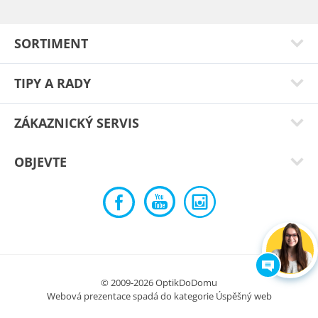
SORTIMENT
TIPY A RADY
ZÁKAZNICKÝ SERVIS
OBJEVTE
Petr K.
Pohodlné a lehké brýle
Typ:
Ursa gun 57
© 2009-2026 OptikDoDomu
Webová prezentace spadá do kategorie
Úspěšný web