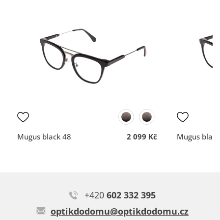
100%
100%
Typ:
Apus orange
vše dobré
Rychlost a profesionální
nemám
přístup.
DOPORUČUJE OBCHOD
DOPORUČUJE OBCH
Dodací lhůta
Dodací lhůta
Přehlednost
Přehlednost
obchodu
obchodu
Kvalita
Kvalita
komunikace
komunikace
Mugus black 48
2 099 Kč
Mugus black
Kristýna J.
Vše v pořádku
+420
602 332 395
Typ:
Tanbar green
optikdodomu@optikdodomu.cz