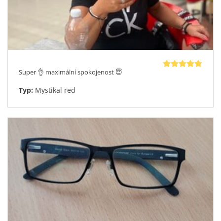
barvách
Kovově šedá
Zemitá zelená
Červená pro ty, kdo se nebojí být středem pozornosti
Víme, že koupit brýle online může být nejistota. Proto jsme to
udělali co nejjednodušší a nejbezpečnější:
Virtuální zrcadlo
přímo na našem e-shopu – nasaďte si Salta
Super 👌 maximální spokojenost 😇
na obličej ještě před nákupem, z pohodlí domova
Typ:
Mystikal red
30denní garance vrácení peněz
– pokud brýle z jakéhokoliv
důvodu nevyhovují, vracíme plnou částku bez otázek
Pravidelné slevy a akce
– sledujte náš e-shop a nakupte ve
správný moment
Dárek k nákupu
– každé obruby Salta přicházejí s
pevným
ochranným pouzdrem
a
mikrovláknovým hadříkem
, abyste
o ně mohli pečovat od prvního dne
Icona Salta – Pro muže, kteří vědí, co chtějí.