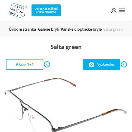
Objednat měření
zraku ZDARMA
Úvodní stránka
Galerie brýlí
Pánské dioptrické brýle
Salta green
Salta green
Akce 1+1
Vyzkoušet