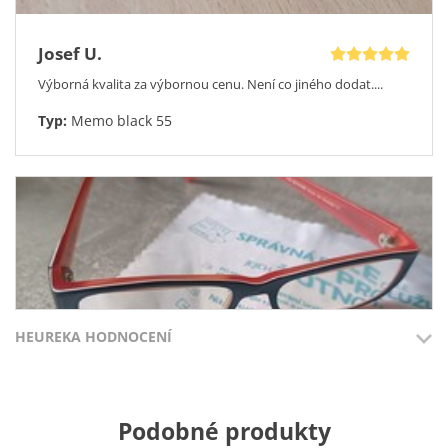
Josef U.
Výborná kvalita za výbornou cenu. Není co jiného dodat....
Typ:
Memo black 55
HEUREKA HODNOCENÍ
Přidáno 3.8.2026
Přidáno 27.7
Podobné produkty
Jana K.