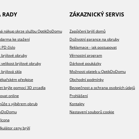
A RADY
ZÁKAZNICKÝ SERVIS
íhá nákup skrze službu OptikDoDomu
Zapůjčení brýlí domů
zdarma ke stažení
Doživotní garance na obruby
t PD číslo
Reklamace - jak postupovat
t brýlové obruby
Věrnostní program
t velikost brýlové obruby
Dárkové poukázky
 brýlová skla
Možnosti plateb u OptikDoDomu
v lékařském předpise
Obchodní podmínky
et brýle pomocí 3D zrcadla
Bezpečnost a ochrana osobních údajů
ovat online
Prohlášení
omůže s výběrem obrub
Kontakty
ikDoDomu
Nastavení souborů cookie
 Icona
lkulátor ceny brýlí