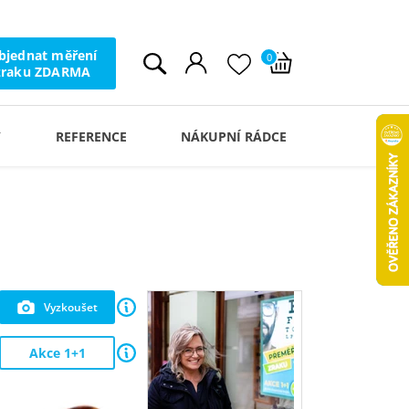
bjednat měření
0
zraku ZDARMA
Y
REFERENCE
NÁKUPNÍ RÁDCE
Vyzkoušet
Akce 1+1