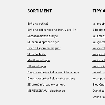
SORTIMENT
TIPY 
Brýle na počítač
Jak prob
Brýle na dálku nebo na čtení v akci 1+1
E-booky 
Samozabarvovací brýle
Jak změři
Sluneční dioptrické brýle
Jak vybra
Brýle s klipem na magnet
Jak vybra
Sluneční brýle
Jak vybrat
Multifokální brýle
Jak číst 
Bifokální brýle
Jak zkouš
Dioptrická brýlová skla - nabídka a ceny
Jak nakup
Dioptrická brýlová skla - akce a slevy
Kvíz - p
3D virtuální zrcadlo v eshopu
Blog Opt
MĚŘENÍ ZRAKU - objednat se
O značce
Online ka