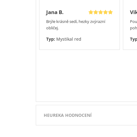
Jana B.
Vi
Brýle krásně sedí, hezky zvýrazní
Pou
obličej.
poh
Typ:
Mystikal red
Ty
HEUREKA HODNOCENÍ