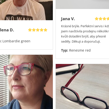
Jana V.
Krásné brýle. Perfektní servis i kd
lena D.
jsem navštívila prodejnu několikr
kvůli doladění brýlí, aby přesně
p:
Lombardie green
seděly. Děkuji a doporučuji.
Typ:
Renesme red