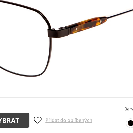
Bar
YBRAT
Přidat do oblíbených