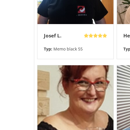
Josef L.
He
Typ:
Memo black 55
Ty