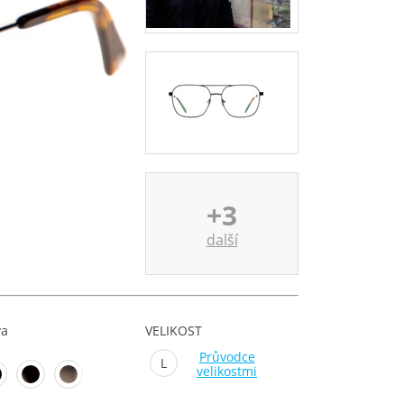
+3
další
va
VELIKOST
Průvodce
L
velikostmi