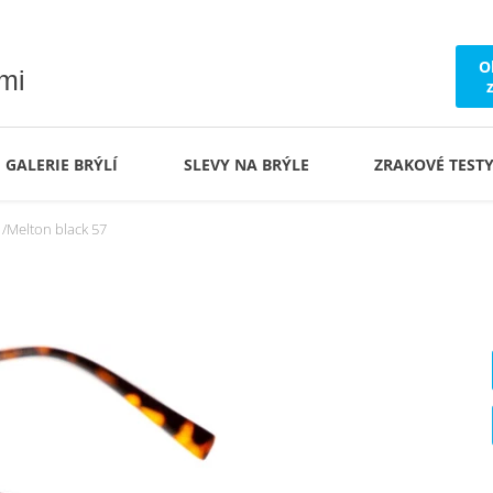
O
ámi
GALERIE BRÝLÍ
SLEVY NA BRÝLE
ZRAKOVÉ TEST
Melton black 57