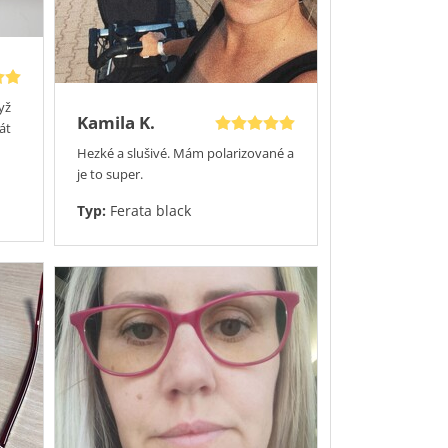
yž
Kamila K.
át
Hezké a slušivé. Mám polarizované a
je to super.
Typ:
Ferata black