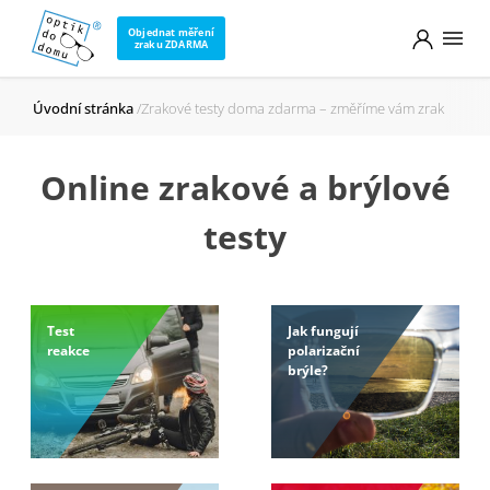
Objednat měření
zraku ZDARMA
Úvodní stránka
Zrakové testy doma zdarma – změříme vám zrak
Online zrakové a brýlové
testy
Test
Jak fungují
reakce
polarizační
brýle?