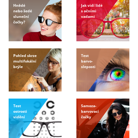
Hnědé
Jak vidí lidé
nebo šedé
s očními
sluneční
vadami
čočky?
Pohled skrze
Test
multifokální
barvo-
brýle
sleposti
Test
Samoza-
ostrosti
barvovací
vidění
čočky