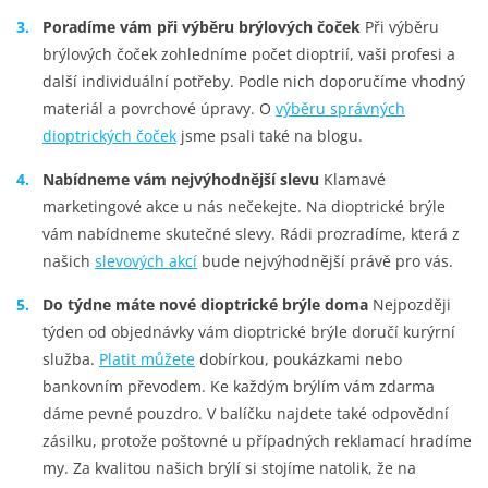
Poradíme vám při výběru brýlových čoček
Při výběru
brýlových čoček zohledníme počet dioptrií, vaši profesi a
další individuální potřeby. Podle nich doporučíme vhodný
materiál a povrchové úpravy.
O
výběru správných
dioptrických čoček
jsme psali také na blogu.
Nabídneme vám nejvýhodnější slevu
Klamavé
marketingové akce u nás nečekejte. Na dioptrické brýle
vám nabídneme skutečné slevy. Rádi prozradíme, která z
našich
slevových akcí
bude nejvýhodnější právě pro vás.
Do týdne máte nové dioptrické brýle doma
Nejpozději
týden od objednávky vám dioptrické brýle doručí kurýrní
služba.
Platit můžete
dobírkou, poukázkami nebo
bankovním převodem. Ke každým brýlím vám zdarma
dáme pevné pouzdro. V balíčku najdete také odpovědní
zásilku, protože poštovné u případných reklamací hradíme
my. Za kvalitou našich brýlí si stojíme natolik, že na