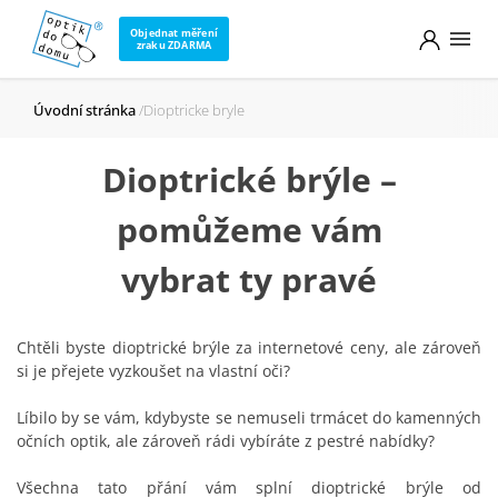
Objednat měření
zraku ZDARMA
Úvodní stránka
Dioptricke bryle
Dioptrické brýle –
pomůžeme vám
vybrat ty pravé
Chtěli byste dioptrické brýle za internetové ceny, ale zároveň
si je přejete vyzkoušet na vlastní oči?
Líbilo by se vám, kdybyste se nemuseli trmácet do kamenných
očních optik, ale zároveň rádi vybíráte z pestré nabídky?
Všechna tato přání vám splní dioptrické brýle od