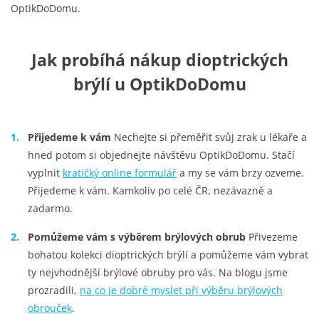
OptikDoDomu.
Jak probíhá nákup dioptrických
brýlí u OptikDoDomu
Přijedeme k vám
Nechejte si přeměřit svůj zrak u lékaře a
hned potom si objednejte návštěvu OptikDoDomu. Stačí
vyplnit
kratičký online formulář
a my se vám brzy ozveme.
Přijedeme k vám. Kamkoliv po celé ČR, nezávazně a
zadarmo.
Pomůžeme vám s výběrem brýlových obrub
Přivezeme
bohatou kolekci dioptrických brýlí a pomůžeme vám vybrat
ty nejvhodnější brýlové obruby pro vás.
Na blogu jsme
prozradili,
na co je dobré myslet při výběru brýlových
obrouček
.