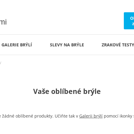
O
ámi
GALERIE BRÝLÍ
SLEVY NA BRÝLE
ZRAKOVÉ TEST
y
Vaše oblíbené brýle
 žádné oblíbené produkty. Učiňte tak v
Galerii brýlí
pomocí ikonky 