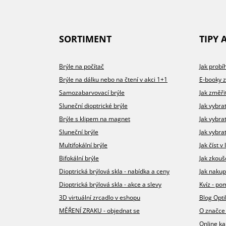
SORTIMENT
TIPY 
Brýle na počítač
Jak prob
Brýle na dálku nebo na čtení v akci 1+1
E-booky 
Samozabarvovací brýle
Jak změři
Sluneční dioptrické brýle
Jak vybra
Brýle s klipem na magnet
Jak vybra
Sluneční brýle
Jak vybrat
Multifokální brýle
Jak číst 
Bifokální brýle
Jak zkouš
Dioptrická brýlová skla - nabídka a ceny
Jak nakup
Dioptrická brýlová skla - akce a slevy
Kvíz - p
3D virtuální zrcadlo v eshopu
Blog Opt
MĚŘENÍ ZRAKU - objednat se
O značce
Online ka