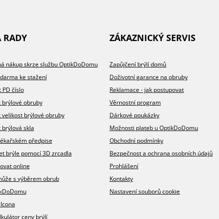
A RADY
ZÁKAZNICKÝ SERVIS
íhá nákup skrze službu OptikDoDomu
Zapůjčení brýlí domů
zdarma ke stažení
Doživotní garance na obruby
t PD číslo
Reklamace - jak postupovat
t brýlové obruby
Věrnostní program
t velikost brýlové obruby
Dárkové poukázky
 brýlová skla
Možnosti plateb u OptikDoDomu
v lékařském předpise
Obchodní podmínky
et brýle pomocí 3D zrcadla
Bezpečnost a ochrana osobních údajů
ovat online
Prohlášení
omůže s výběrem obrub
Kontakty
ikDoDomu
Nastavení souborů cookie
 Icona
lkulátor ceny brýlí