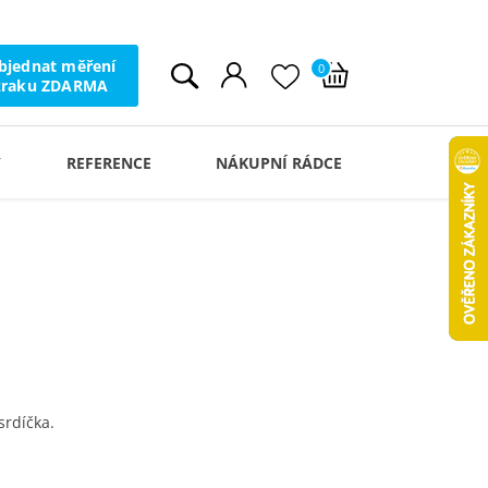
bjednat měření
0
zraku ZDARMA
Y
REFERENCE
NÁKUPNÍ RÁDCE
srdíčka.