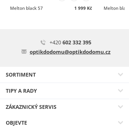
komunikace
komunikace
Melton black 57
1 999 Kč
Melton blac
+420
602 332 395
Libor N.
optikdodomu@optikdodomu.cz
Brýle i po letech drží. Jsou pěkné
Typ:
Ursa black 54
SORTIMENT
TIPY A RADY
ZÁKAZNICKÝ SERVIS
OBJEVTE