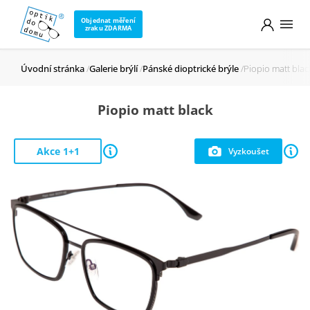
Objednat měření
zraku ZDARMA
Úvodní stránka
Galerie brýlí
Pánské dioptrické brýle
Piopio matt blac
Piopio matt black
Akce 1+1
Vyzkoušet