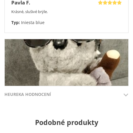
Pavla F.
Krásné, slušivé brýle.
Typ:
Iniesta blue
HEUREKA HODNOCENÍ
Miluše H.
Přidáno 3.8.2026
Přidáno 27.7
Podobné produkty
Krásné sluneční dioptrické brýle za bezkonkurenční cenu.
100%
100%