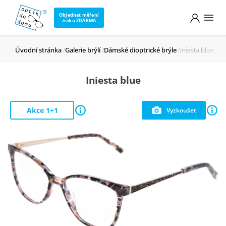
Objednat měření
zraku ZDARMA
Úvodní stránka
Galerie brýlí
Dámské dioptrické brýle
Iniesta blue
Iniesta blue
Akce 1+1
Vyzkoušet