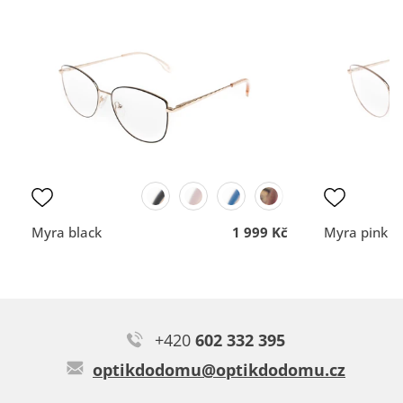
Typ:
Iniesta blue
vše dobré
Rychlost a profesionální
nemám
přístup.
DOPORUČUJE OBCHOD
DOPORUČUJE OBCH
Dodací lhůta
Dodací lhůta
Přehlednost
Přehlednost
obchodu
obchodu
Kvalita
Kvalita
komunikace
komunikace
Myra black
1 999 Kč
Myra pink
Barbora M.
+420
602 332 395
Typ:
Gina brown
optikdodomu@optikdodomu.cz