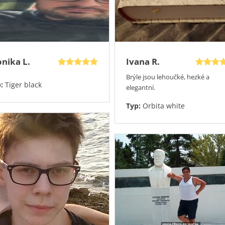
ím
pevné pouzdro a
ádejte a využijte některou
nika L.
Ivana R.
Brýle jsou lehoučké, hezké a
p:
Tiger black
elegantní.
Typ:
Orbita white