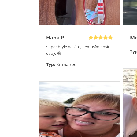
Navíc dostanete ke každým kompletním brýl
mikrovláknový hadřík
. Déle už nákup neodkl
ze široké
nabídky slevových akcí.
Hana P.
Mo
Super brýle na léto, nemusím nosit
Ty
dvoje 😁
Typ:
Kirma red