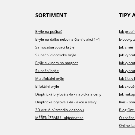
SORTIMENT
TIPY 
Brýle na počítač
Jak prob
Brýle na dálku nebo na čtení v akci 1+1
E-booky 
Samozabarvovací brýle
Jak změři
Sluneční dioptrické brýle
Jak vybra
Brýle s klipem na magnet
Jak vybra
Sluneční brýle
Jak vybrat
Multifokální brýle
Jak číst 
Bifokální brýle
Jak zkouš
Dioptrická brýlová skla - nabídka a ceny
Jak nakup
Dioptrická brýlová skla - akce a slevy
Kvíz - p
3D virtuální zrcadlo v eshopu
Blog Opt
MĚŘENÍ ZRAKU - objednat se
O značce
Online ka