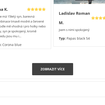
na K.
Ladislav Roman
le má 15letý syn, barevná
binace tmavě modré a červené
M.
podle mě vhodná i pro holky nebo
jsem s nimi spokojený
y, syn je spokojený, kromě
ledu jsou mu i…
Typ:
Papas black 54
p:
Corona blue
ZOBRAZIT VÍCE