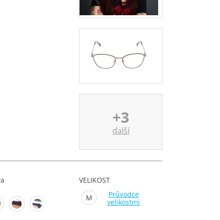
+3
další
va
VELIKOST
Průvodce
M
velikostmi