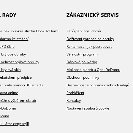
A RADY
ZÁKAZNICKÝ SERVIS
íhá nákup skrze službu OptikDoDomu
Zapůjčení brýlí domů
zdarma ke stažení
Doživotní garance na obruby
t PD číslo
Reklamace - jak postupovat
t brýlové obruby
Věrnostní program
t velikost brýlové obruby
Dárkové poukázky
 brýlová skla
Možnosti plateb u OptikDoDomu
v lékařském předpise
Obchodní podmínky
et brýle pomocí 3D zrcadla
Bezpečnost a ochrana osobních údajů
ovat online
Prohlášení
omůže s výběrem obrub
Kontakty
ikDoDomu
Nastavení souborů cookie
 Icona
lkulátor ceny brýlí