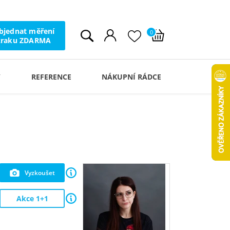
bjednat měření
0
zraku ZDARMA
Y
REFERENCE
NÁKUPNÍ RÁDCE
Vyzkoušet
Akce 1+1