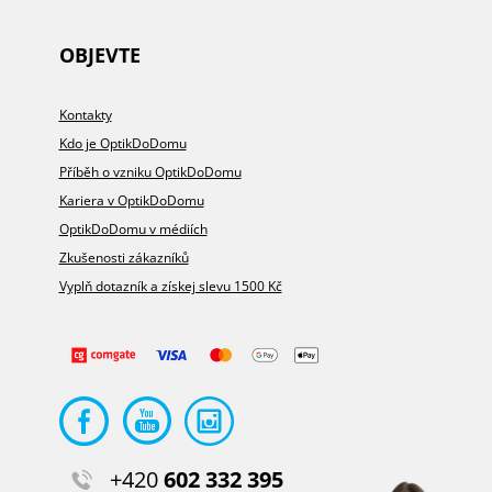
OBJEVTE
Kontakty
Kdo je OptikDoDomu
Příběh o vzniku OptikDoDomu
Kariera v OptikDoDomu
OptikDoDomu v médiích
Zkušenosti zákazníků
Vyplň dotazník a získej slevu 1500 Kč
+420
602 332 395