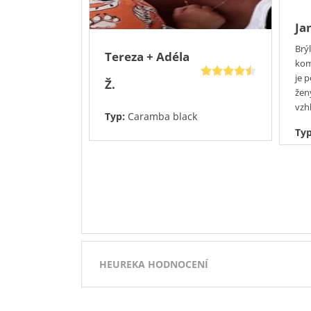
Ja
Brý
Tereza + Adéla
kom
je 
Ž.
žen
vzh
Typ:
Caramba black
Ty
HEUREKA HODNOCENÍ