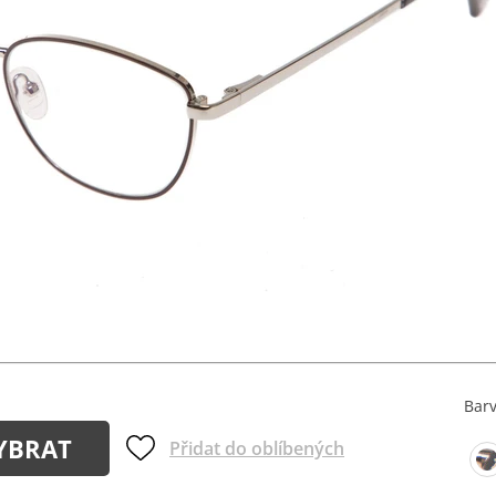
Bar
YBRAT
Přidat do oblíbených