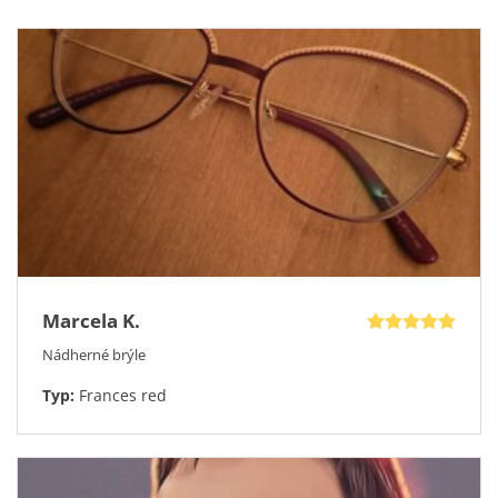
či blízko nebo čoček multifokálních. Díky
nastavitelným
Styl: Elegantní, Extravagantní, Byznys
nosníkům
padnou brýle na jakýkoli kořen nosu a ani po
Tvar: Kočičí
celém dni nošení nebudou klouzat dolů.
OptikDoDomu garantuje na všechny dioptrické obruby Icona
Typ rámu: Celorám
záruku, díky které budou vaše dioptrické brýle takřka
Velikost
: L - větší 55-17-145
nesmrtelné.
Vychytávky: Nastavitelný nosník
Kompletní brýle dodáme včetně
pevného pouzdra s logem
firmy a mikrovláknového hadříku
pro snadné čištění
dioptrických skel.
Marcela K.
Nádherné brýle
Typ:
Frances red