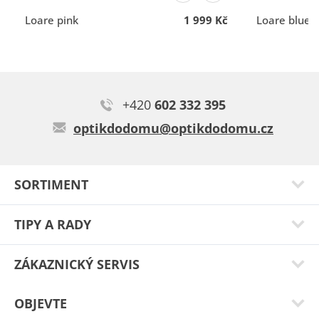
komunikace
komunikace
Loare pink
1 999 Kč
Loare blue
Eva V.
+420
602 332 395
Typ:
Liberty brown
optikdodomu@optikdodomu.cz
SORTIMENT
TIPY A RADY
ZÁKAZNICKÝ SERVIS
OBJEVTE