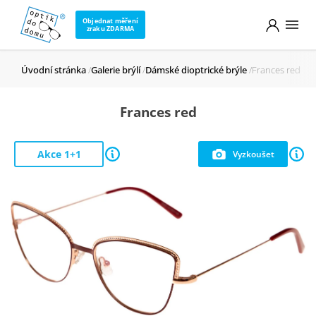
Objednat měření
zraku ZDARMA
Úvodní stránka
Galerie brýlí
Dámské dioptrické brýle
Frances red
Frances red
Akce 1+1
Vyzkoušet