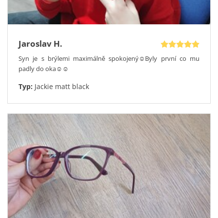
službu
–
návštěvu OptikaDoDomu
. Nezaručíme, že si
vyberete, ale pokud ano, vaše nové kompletní dioptrické brýle
vyrobíme obratem a dodáme v pevném praktickém pouzdru.
Zeptejte se nás na nejvýhodnější slevu pro vás
.
Jaroslav H.
Syn je s brýlemi maximálně spokojený☺️Byly první co mu
padly do oka☺️☺️
Typ:
Jackie matt black