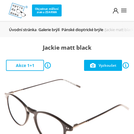
Objednat měření
zraku ZDARMA
Úvodní stránka
Galerie brýlí
Pánské dioptrické brýle
Jackie matt black
Jackie matt black
Akce 1+1
Vyzkoušet