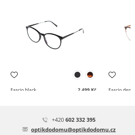
100%
100%
Typ:
Ferata black
vše dobré
Rychlost a profesionální
nemám
přístup.
DOPORUČUJE OBCHOD
DOPORUČUJE OBCH
Dodací lhůta
Dodací lhůta
Přehlednost
Přehlednost
obchodu
obchodu
Kvalita
Kvalita
komunikace
komunikace
Fascio black
2 499 Kč
Fascio demi
Krásné, lehké, perfektně padnou, za super cenu. V obchodě
moc milá a ochotná slečna. Maximální spokojenost :-)
+420
602 332 395
Typ:
Trofors grey
optikdodomu@optikdodomu.cz