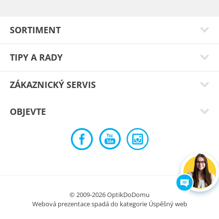
SORTIMENT
TIPY A RADY
ZÁKAZNICKÝ SERVIS
OBJEVTE
Radek S.
Skvěle sedí a tak jsem si pořídil ještě jedny v jiné barvě.
Typ:
Sirius blue
© 2009-2026 OptikDoDomu
Webová prezentace spadá do kategorie
Úspěšný web