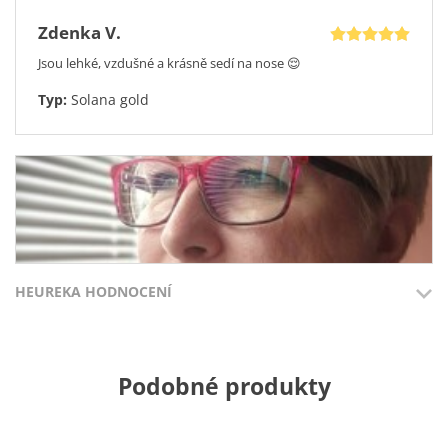
Zdenka V.
Jsou lehké, vzdušné a krásně sedí na nose 😌
Typ:
Solana gold
HEUREKA HODNOCENÍ
Přidáno 3.8.2026
Přidáno 27.7
Podobné produkty
100%
100%
Viktorie S.