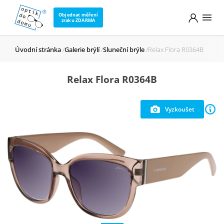
Objednat měření
zraku ZDARMA
Úvodní stránka
Galerie brýlí
Sluneční brýle
Relax Flora R0364B
Relax Flora R0364B
Vyzkoušet