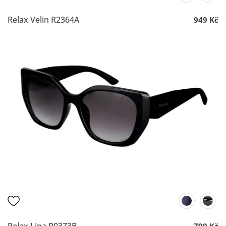
Relax Velin R2364A
949 Kč
Relax Lina R0373B
799 Kč