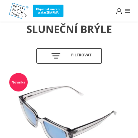
Objednat měření
zraku ZDARMA
SLUNEČNÍ BRÝLE
FILTROVAT
Novinka