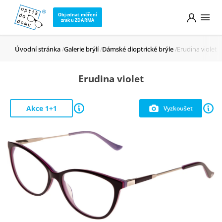
Objednat měření
zraku ZDARMA
Úvodní stránka
Galerie brýlí
Dámské dioptrické brýle
Erudina violet
Erudina violet
Akce 1+1
Vyzkoušet