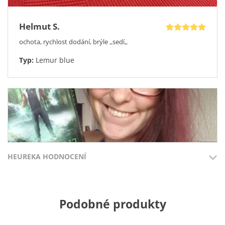
Helmut S.
ochota, rychlost dodání, brýle ,,sedí,,
Typ:
Lemur blue
HEUREKA HODNOCENÍ
Přidáno 3.8.2026
Přidáno 27.7
Podobné produkty
100%
100%
Brýle jsou skvělé. nemám co vytknout.