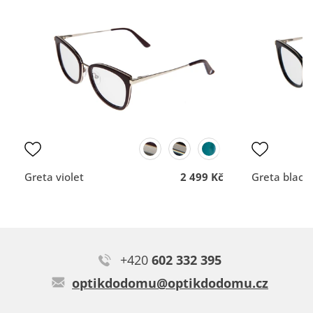
vše dobré
Rychlost a profesionální
Typ:
Juva red
nemám
přístup.
DOPORUČUJE OBCHOD
DOPORUČUJE OBCH
Dodací lhůta
Dodací lhůta
Přehlednost
Přehlednost
obchodu
obchodu
Kvalita
Kvalita
komunikace
komunikace
Greta violet
2 499 Kč
Greta black
Miloš P.
+420
602 332 395
Vzhledově vyhovující, proto jsme je vybrali, dobře sedí.
optikdodomu@optikdodomu.cz
Typ:
Kori blue