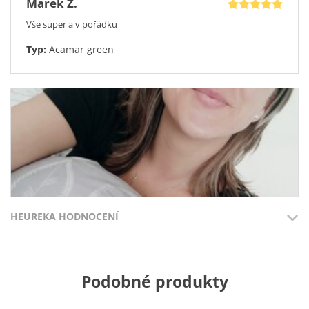
Marek Z.
Vše super a v pořádku
Typ:
Acamar green
HEUREKA HODNOCENÍ
Valerie T.
Přidáno 3.8.2026
Přidáno 27.7
Podobné produkty
Spokojenost
100%
100%