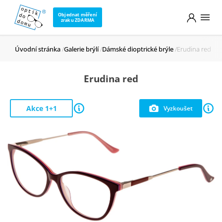
Objednat měření
zraku ZDARMA
Úvodní stránka
Galerie brýlí
Dámské dioptrické brýle
Erudina red
Erudina red
Akce 1+1
Vyzkoušet