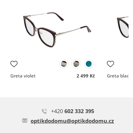
Typ:
Gina black
vše dobré
Rychlost a profesionální
nemám
přístup.
DOPORUČUJE OBCHOD
DOPORUČUJE OBCH
Dodací lhůta
Dodací lhůta
Přehlednost
Přehlednost
obchodu
obchodu
Kvalita
Kvalita
komunikace
komunikace
Greta violet
2 499 Kč
Greta black
Ivana P.
Spokojenost lehké slušivé, rychlé dodáni
+420
602 332 395
Typ:
Marty blue
optikdodomu@optikdodomu.cz