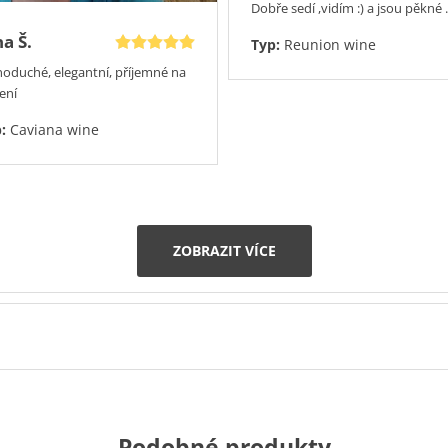
Dobře sedí ,vidím :) a jsou pěkné .
na Š.
Typ:
Reunion wine
noduché, elegantní, příjemné na
ení
p:
Caviana wine
ZOBRAZIT VÍCE
Podobné produkty
Přidáno 27.7.2026
Přidáno 27.7