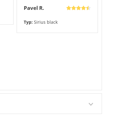
Pavel R.
Typ:
Sirius black
.2026
Přidáno 27.7.2026