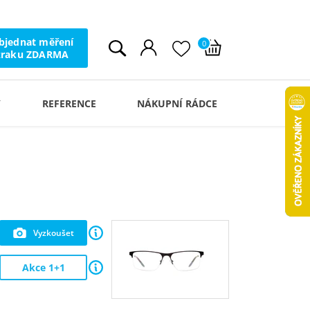
bjednat měření
0
zraku ZDARMA
Y
REFERENCE
NÁKUPNÍ RÁDCE
Vyzkoušet
Akce 1+1