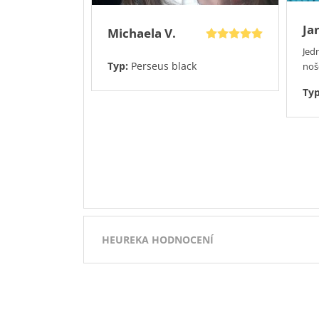
Ja
Michaela V.
Jed
Typ:
Perseus black
noš
Ty
HEUREKA HODNOCENÍ
Přidáno 3.8.2026