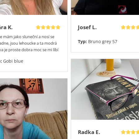
ára K.
Josef L.
le mám jako sluneční a nosí se
Typ:
Bruno grey 57
adne, jsou lehoucke a ta modrá
va je proste dobra moc se mi líbí
p:
Gobi blue
Radka E.