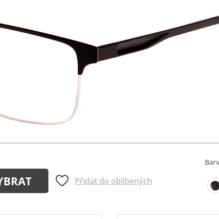
Bar
YBRAT
Přidat do oblíbených