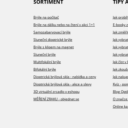
SORTIMENT
TIPY 
Brýle na počítač
Jak prob
Brýle na dálku nebo na čtení v akci 1+1
E-booky 
Samozabarvovací brýle
Jak změři
Sluneční dioptrické brýle
Jak vybra
Brýle s klipem na magnet
Jak vybra
Sluneční brýle
Jak vybrat
Multifokální brýle
Jak číst 
Bifokální brýle
Jak zkouš
Dioptrická brýlová skla - nabídka a ceny
Jak nakup
Dioptrická brýlová skla - akce a slevy
Kvíz - p
3D virtuální zrcadlo v eshopu
Blog Opt
MĚŘENÍ ZRAKU - objednat se
O značce
Online ka