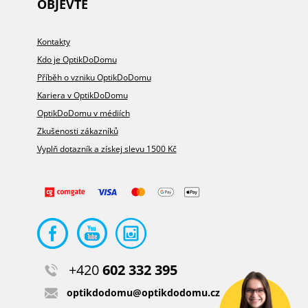
OBJEVTE
Kontakty
Kdo je OptikDoDomu
Příběh o vzniku OptikDoDomu
Kariera v OptikDoDomu
OptikDoDomu v médiích
Zkušenosti zákazníků
Vyplň dotazník a získej slevu 1500 Kč
+420
602 332 395
optikdodomu@optikdodomu.cz