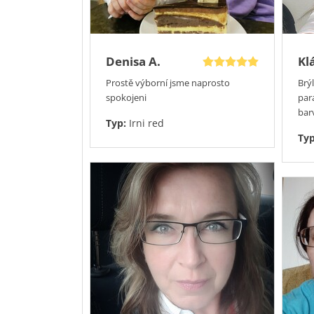
Denisa A.
Kl
Prostě výborní jsme naprosto
Brý
spokojeni
par
bar
Typ:
Irni red
Ty