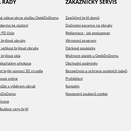
A RADY
ZÁKAZNICKÝ SERVIS
íhá nákup skrze službu OptikDoDomu
Zapůjčení brýlí domů
zdarma ke stažení
Doživotní garance na obruby
t PD číslo
Reklamace - jak postupovat
t brýlové obruby
Věrnostní program
t velikost brýlové obruby
Dárkové poukázky
 brýlová skla
Možnosti plateb u OptikDoDomu
v lékařském předpise
Obchodní podmínky
et brýle pomocí 3D zrcadla
Bezpečnost a ochrana osobních údajů
ovat online
Prohlášení
omůže s výběrem obrub
Kontakty
ikDoDomu
Nastavení souborů cookie
 Icona
lkulátor ceny brýlí