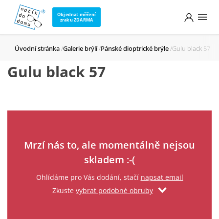
Objednat měření
zraku ZDARMA
Úvodní stránka
Galerie brýlí
Pánské dioptrické brýle
Gulu black 57
Gulu black 57
Zadejte svůj email
Mrzí nás to, ale momentálně nejsou
skladem :-(
Ohlídáme pro Vás dodání, stačí
napsat email
Zkuste
vybrat podobné obruby