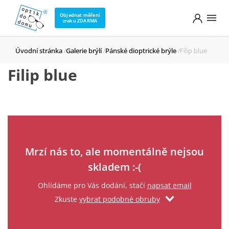
Objednat měření
zraku ZDARMA
Úvodní stránka
Galerie brýlí
Pánské dioptrické brýle
Filip blue
Filip blue
Zadejte svůj email
Mrzí nás to, ale momentálně nejsou
skladem :-(
Ohlídáme pro Vás dodání, stačí
napsat email
Zkuste
vybrat podobné obruby