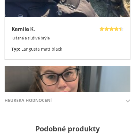
Kamila K.
Krásné a slušivé brýle
Typ:
Langusta matt black
HEUREKA HODNOCENÍ
Přidáno 3.8.2026
Přidáno 27.7
Podobné produkty
100%
100%