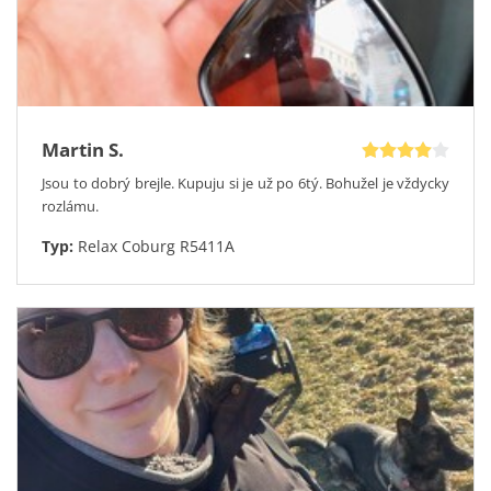
přijedeme s nabídkou obrub. Vyzkoušet si je pak můžete v
klidu domova.
Využijte některou ze široké nabídky
slev a akcí u
OptikDoDomu,
nabídka je opravdu široká, jistě si vyberete.
Většina našich zákazníků využíje akci
1+1 druhé brýle
zdarma
. Díky této akci můžete udělat radost i někomu jinému.
Martin S.
Jedny brýle zaplatíte a druhé dostanete zdarma.
Jsou to dobrý brejle. Kupuju si je už po 6tý. Bohužel je vždycky
rozlámu.
Typ:
Relax Coburg R5411A