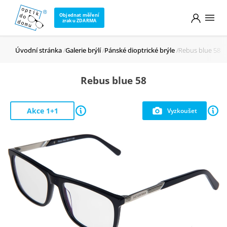
Objednat měření
zraku ZDARMA
Úvodní stránka
Galerie brýlí
Pánské dioptrické brýle
Rebus blue 58
Rebus blue 58
Akce 1+1
Vyzkoušet