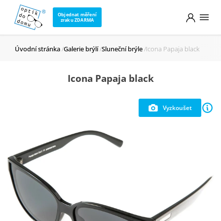
Objednat měření
zraku ZDARMA
Úvodní stránka
Galerie brýlí
Sluneční brýle
Icona Papaja black
Icona Papaja black
Vyzkoušet