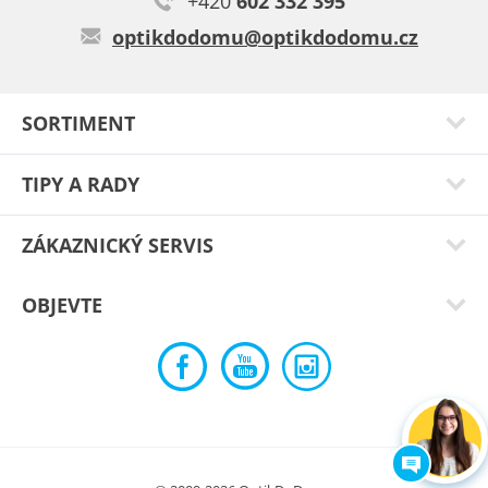
+420
602 332 395
Tyto brýle vypadají parádně v klasické u sluneční variantě,
optikdodomu@optikdodomu.cz
velmi povedený design a služby Optik do domu jsou prostě
bezkonkurenční…
Typ:
Garibi blue
SORTIMENT
TIPY A RADY
ZÁKAZNICKÝ SERVIS
OBJEVTE
Zajímavé výrazné brýle s flexi pantem a navíc v ceně sluneční
klip na magnet.