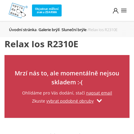
Objednat měření
zraku ZDARMA
Úvodní stránka
Galerie brýlí
Sluneční brýle
Relax Ios R2310E
Relax Ios R2310E
Zadejte svůj email
Mrzí nás to, ale momentálně nejsou
skladem :-(
Ohlídáme pro Vás dodání, stačí
napsat email
Zkuste
vybrat podobné obruby