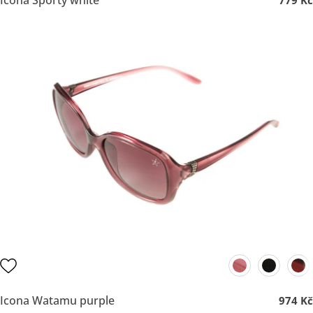
Icona Sporty white
779 Kč
Icona Watamu purple
974 Kč