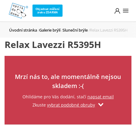
Objednat měření
zraku ZDARMA
Úvodní stránka
Galerie brýlí
Sluneční brýle
Relax Lavezzi R5395H
Relax Lavezzi R5395H
Zadejte svůj email
Mrzí nás to, ale momentálně nejsou
skladem :-(
Ohlídáme pro Vás dodání, stačí
napsat email
Zkuste
vybrat podobné obruby