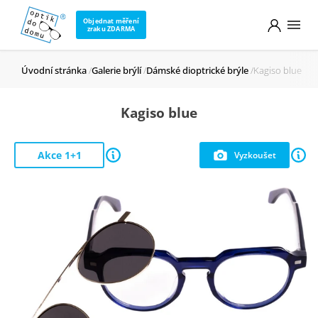
Objednat měření
zraku ZDARMA
Úvodní stránka
Galerie brýlí
Dámské dioptrické brýle
Kagiso blue
Kagiso blue
Akce 1+1
Vyzkoušet