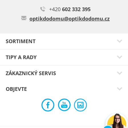
Jana K.
+420
602 332 395
Brýle jsou pohodlné, skvěle sedí, jsou velmi slušivé.
optikdodomu@optikdodomu.cz
Typ:
Reunion blue
SORTIMENT
TIPY A RADY
ZÁKAZNICKÝ SERVIS
OBJEVTE
Martina S.
S brýlemi sem spokojená