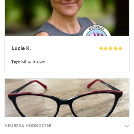
Pevné ochranné pouzdro ZDARMA
Mikrovláknový hadřík ZDARMA
30denní záruku vrácení peněz při nákupu na e-shopu
Bezpečné a rychlé dodání
Tato nabídka není věčná.
Nečekejte na zítra. Vaše dokonalé brýle čekají na vás právě
teď.
Lucie K.
Typ:
Mina brown
HEUREKA HODNOCENÍ