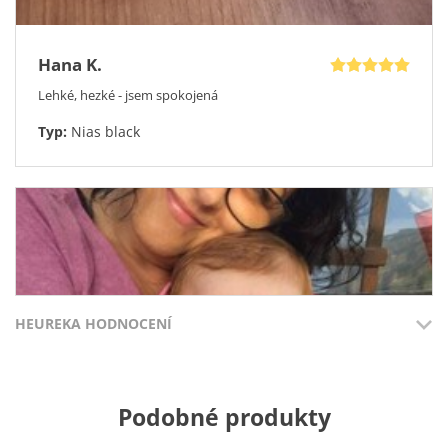
Hana K.
Lehké, hezké - jsem spokojená
Typ:
Nias black
HEUREKA HODNOCENÍ
Přidáno 3.8.2026
Přidáno 27.7
Podobné produkty
100%
100%