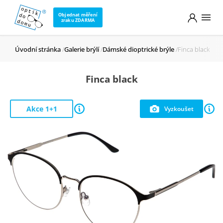
Objednat měření
zraku ZDARMA
Úvodní stránka
Galerie brýlí
Dámské dioptrické brýle
Finca black
Finca black
Akce 1+1
Vyzkoušet