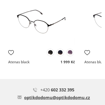
Dana L.
S těmito brýlemi jsem maximálně spokojená, určitě pořídím
vše dobré
Rychlost a profesionální
znovu.
nemám
přístup.
Typ:
Canada black
DOPORUČUJE OBCHOD
DOPORUČUJE OBCH
Dodací lhůta
Dodací lhůta
Přehlednost
Přehlednost
obchodu
obchodu
Kvalita
Kvalita
komunikace
komunikace
Atenas black
1 999 Kč
Atenas blue
+420
602 332 395
Monika S.
optikdodomu@optikdodomu.cz
Není co dodat, je skvělý. Střídám s tmavým klipem.