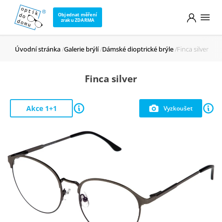
Objednat měření
zraku ZDARMA
Úvodní stránka
Galerie brýlí
Dámské dioptrické brýle
Finca silver
Finca silver
Akce 1+1
Vyzkoušet