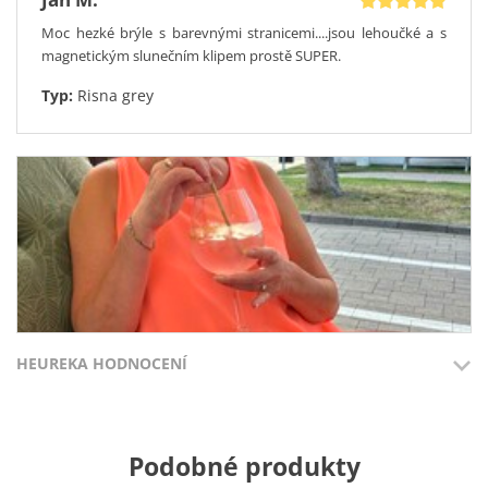
Moc hezké brýle s barevnými stranicemi....jsou lehoučké a s
magnetickým slunečním klipem prostě SUPER.
Typ:
Risna grey
HEUREKA HODNOCENÍ
Slavomír T.
Přidáno 3.8.2026
Přidáno 27.7
Podobné produkty
… parada …. Vidim inco konzumuji😎
100%
100%