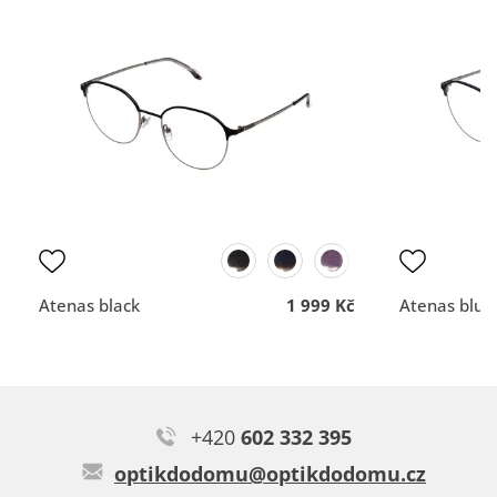
Typ:
Romana black
vše dobré
Rychlost a profesionální
nemám
přístup.
DOPORUČUJE OBCHOD
DOPORUČUJE OBCH
Dodací lhůta
Dodací lhůta
Přehlednost
Přehlednost
obchodu
obchodu
Kvalita
Kvalita
komunikace
komunikace
Atenas black
1 999 Kč
Atenas blue
Veronika L.
Super
+420
602 332 395
Typ:
Erudina red
optikdodomu@optikdodomu.cz