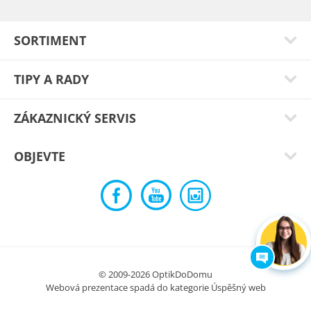
SORTIMENT
TIPY A RADY
ZÁKAZNICKÝ SERVIS
OBJEVTE
Petra Č.
za mě dobrý. akorát velikost. lehké.
Typ:
Acamar black
© 2009-2026 OptikDoDomu
Webová prezentace spadá do kategorie
Úspěšný web