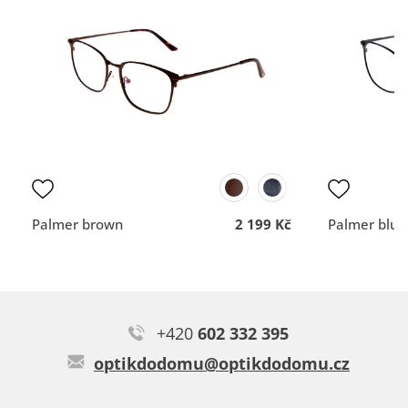
vše dobré
Rychlost a profesionální
Typ:
Savanna blue
nemám
přístup.
DOPORUČUJE OBCHOD
DOPORUČUJE OBCH
Dodací lhůta
Dodací lhůta
Přehlednost
Přehlednost
obchodu
obchodu
Kvalita
Kvalita
komunikace
komunikace
Palmer brown
2 199 Kč
Palmer blue
Jaroslav H.
+420
602 332 395
Skvěle se nosí☺️
optikdodomu@optikdodomu.cz
Typ:
Marki black