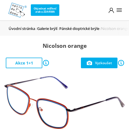
Objednat měření
zraku ZDARMA
Úvodní stránka
Galerie brýlí
Pánské dioptrické brýle
Nicolson orange
Nicolson orange
Akce 1+1
Vyzkoušet