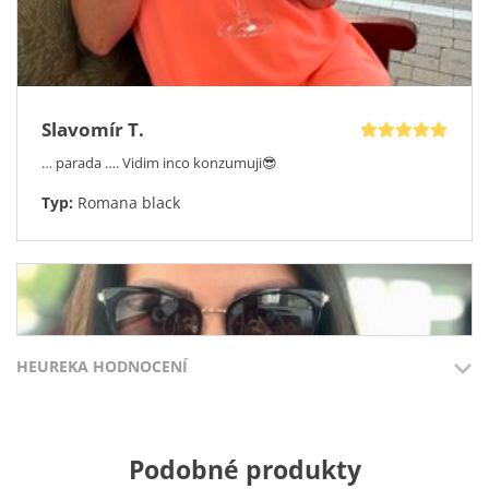
Slavomír T.
… parada …. Vidim inco konzumuji😎
Typ:
Romana black
HEUREKA HODNOCENÍ
Přidáno 3.8.2026
Přidáno 27.7
Podobné produkty