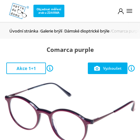
Objednat měření
zraku ZDARMA
Úvodní stránka
Galerie brýlí
Dámské dioptrické brýle
Comarca purpl
Comarca purple
Akce 1+1
Vyzkoušet