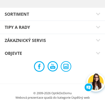
Sedí dobře,lehké,pěkné. Rychlé doručení,mám již třetí
brýle,vždy spokojenost.
SORTIMENT
Typ:
Fox pink
TIPY A RADY
ZÁKAZNICKÝ SERVIS
OBJEVTE
Renata V.
© 2009-2026 OptikDoDomu
Krásné a lehoučké obroučky. Celkově jsem s brýlemi moc
Webová prezentace spadá do kategorie
Úspěšný web
spokojená.