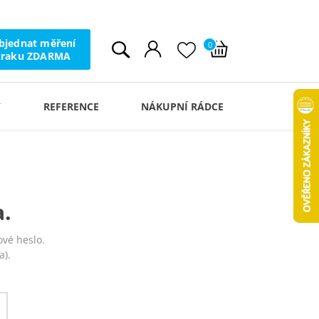
bjednat měření
0
zraku ZDARMA
Y
REFERENCE
NÁKUPNÍ RÁDCE
.
vé heslo.
a).