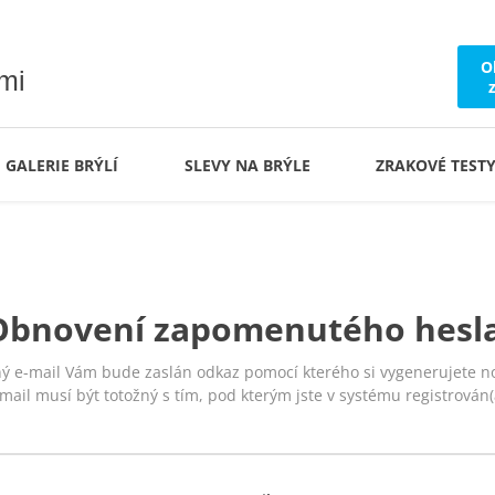
O
ámi
GALERIE BRÝLÍ
SLEVY NA BRÝLE
ZRAKOVÉ TEST
Obnovení zapomenutého hesla
ý e-mail Vám bude zaslán odkaz pomocí kterého si vygenerujete no
mail musí být totožný s tím, pod kterým jste v systému registrován(