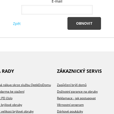
E-mail
OBNOVIT
Zpět
A RADY
ZÁKAZNICKÝ SERVIS
íhá nákup skrze službu OptikDoDomu
Zapůjčení brýlí domů
zdarma ke stažení
Doživotní garance na obruby
t PD číslo
Reklamace - jak postupovat
t brýlové obruby
Věrnostní program
t velikost brýlové obruby
Dárkové poukázky