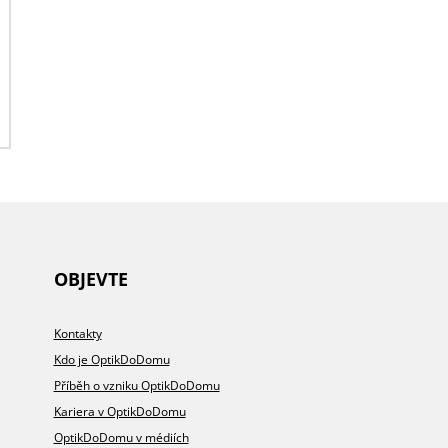
OBJEVTE
Kontakty
Kdo je OptikDoDomu
Příběh o vzniku OptikDoDomu
Kariera v OptikDoDomu
OptikDoDomu v médiích