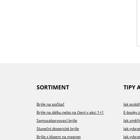
SORTIMENT
TIPY 
Brýle na počítač
Jak prob
Brýle na dálku nebo na čtení v akci 1+1
E-booky 
Samozabarvovací brýle
Jak změři
Sluneční dioptrické brýle
Jak vybra
Brýle s klipem na magnet
Jak vybra