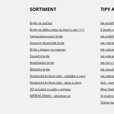
SORTIMENT
TIPY 
Brýle na počítač
Jak prob
Brýle na dálku nebo na čtení v akci 1+1
E-booky 
Samozabarvovací brýle
Jak změři
Sluneční dioptrické brýle
Jak vybra
Brýle s klipem na magnet
Jak vybra
Sluneční brýle
Jak vybrat
Multifokální brýle
Jak číst 
Bifokální brýle
Jak zkouš
Dioptrická brýlová skla - nabídka a ceny
Jak nakup
Dioptrická brýlová skla - akce a slevy
Kvíz - p
3D virtuální zrcadlo v eshopu
Blog Opt
MĚŘENÍ ZRAKU - objednat se
O značce
Online ka