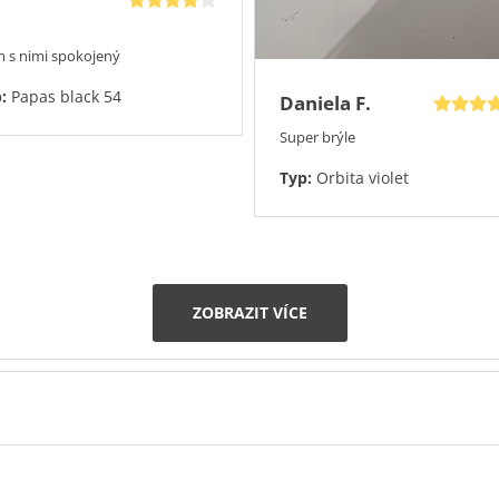
m s nimi spokojený
p:
Papas black 54
Daniela F.
Super brýle
Typ:
Orbita violet
ZOBRAZIT VÍCE