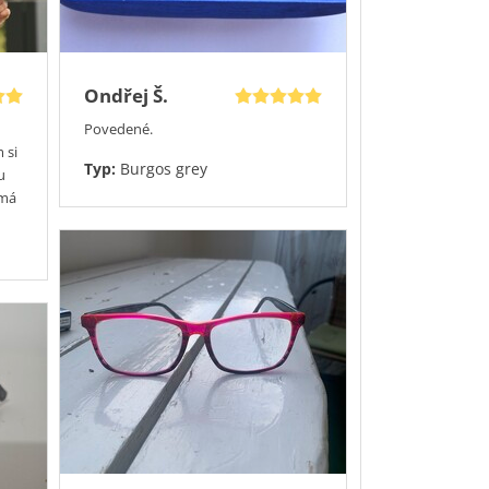
Ondřej Š.
Povedené.
 si
Typ:
Burgos grey
u
 má