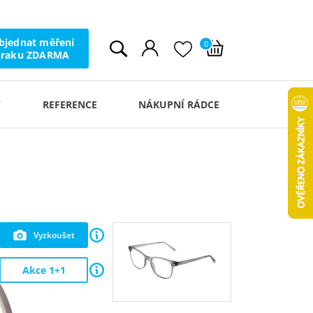
bjednat měření
0
zraku ZDARMA
Y
REFERENCE
NÁKUPNÍ RÁDCE
Vyzkoušet
Akce 1+1