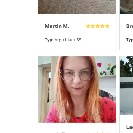
Martin M.
Br
Typ:
Argo black 55
Ty
La