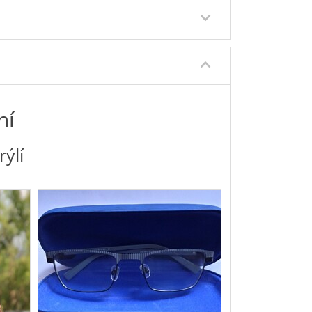
le šedá
ní
ýlí
51-19-145
lip na magnet