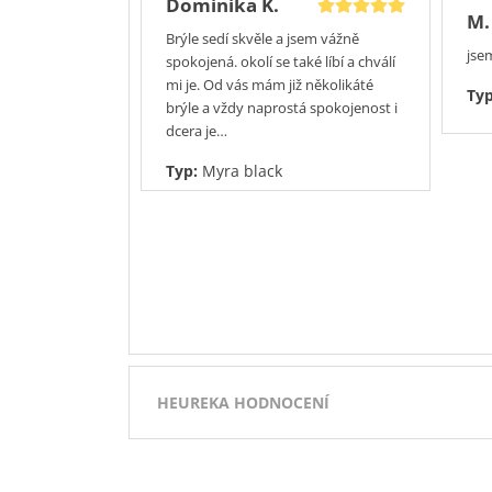
Dominika K.
M.
Brýle sedí skvěle a jsem vážně
jse
spokojená. okolí se také líbí a chválí
mi je. Od vás mám již několikáté
Ty
brýle a vždy naprostá spokojenost i
dcera je…
Typ:
Myra black
HEUREKA HODNOCENÍ