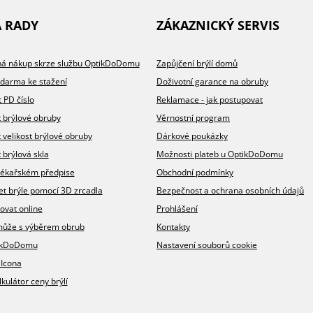
A RADY
ZÁKAZNICKÝ SERVIS
íhá nákup skrze službu OptikDoDomu
Zapůjčení brýlí domů
zdarma ke stažení
Doživotní garance na obruby
t PD číslo
Reklamace - jak postupovat
t brýlové obruby
Věrnostní program
t velikost brýlové obruby
Dárkové poukázky
 brýlová skla
Možnosti plateb u OptikDoDomu
v lékařském předpise
Obchodní podmínky
et brýle pomocí 3D zrcadla
Bezpečnost a ochrana osobních údajů
ovat online
Prohlášení
omůže s výběrem obrub
Kontakty
ikDoDomu
Nastavení souborů cookie
 Icona
lkulátor ceny brýlí