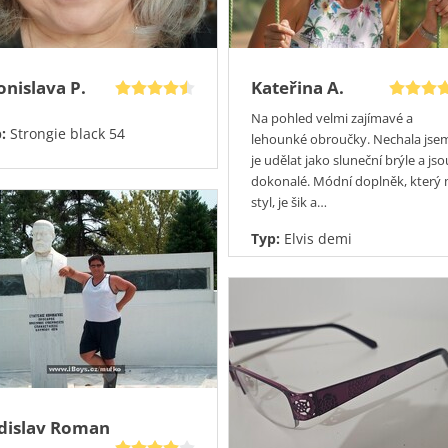
onislava P.
Kateřina A.
Na pohled velmi zajímavé a
p:
Strongie black 54
lehounké obroučky. Nechala jsem
je udělat jako sluneční brýle a jso
dokonalé. Módní doplněk, který
styl, je šik a…
Typ:
Elvis demi
dislav Roman