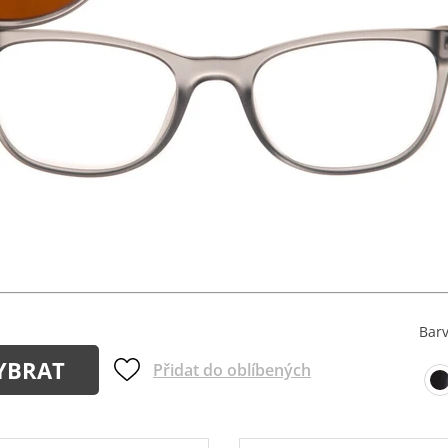
Bar
YBRAT
Přidat do oblíbených