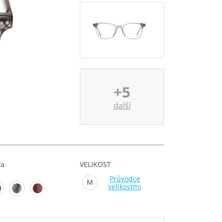
+5
další
va
VELIKOST
Průvodce
M
velikostmi