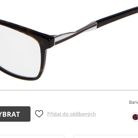
Bar
YBRAT
Přidat do oblíbených