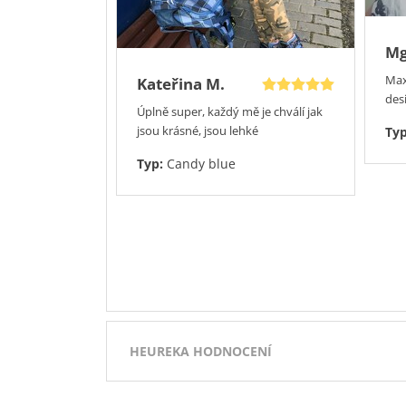
Mg
Max
Kateřina M.
desi
Úplně super, každý mě je chválí jak
jsou krásné, jsou lehké
Ty
Typ:
Candy blue
HEUREKA HODNOCENÍ