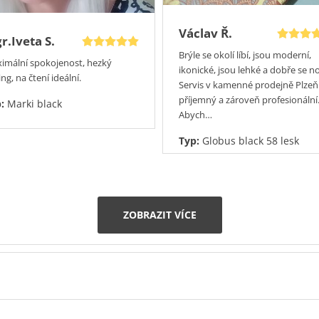
Václav Ř.
r.Iveta S.
Brýle se okolí líbí, jsou moderní,
imální spokojenost, hezký
ikonické, jsou lehké a dobře se no
ng, na čtení ideální.
Servis v kamenné prodejně Plzeň
příjemný a zároveň profesionální
p:
Marki black
Abych…
Typ:
Globus black 58 lesk
ZOBRAZIT VÍCE