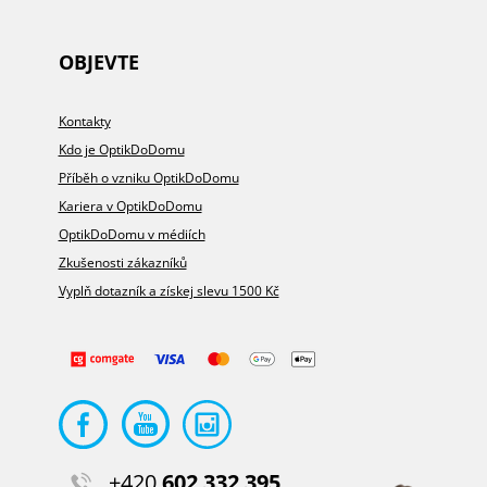
OBJEVTE
Kontakty
Kdo je OptikDoDomu
Příběh o vzniku OptikDoDomu
Kariera v OptikDoDomu
OptikDoDomu v médiích
Zkušenosti zákazníků
Vyplň dotazník a získej slevu 1500 Kč
+420
602 332 395