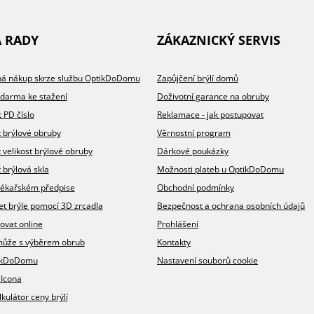
A RADY
ZÁKAZNICKÝ SERVIS
íhá nákup skrze službu OptikDoDomu
Zapůjčení brýlí domů
zdarma ke stažení
Doživotní garance na obruby
t PD číslo
Reklamace - jak postupovat
t brýlové obruby
Věrnostní program
t velikost brýlové obruby
Dárkové poukázky
 brýlová skla
Možnosti plateb u OptikDoDomu
v lékařském předpise
Obchodní podmínky
et brýle pomocí 3D zrcadla
Bezpečnost a ochrana osobních údajů
ovat online
Prohlášení
omůže s výběrem obrub
Kontakty
ikDoDomu
Nastavení souborů cookie
 Icona
lkulátor ceny brýlí