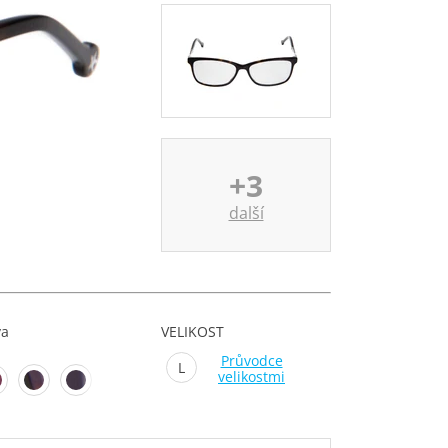
+3
další
va
VELIKOST
Průvodce
L
velikostmi