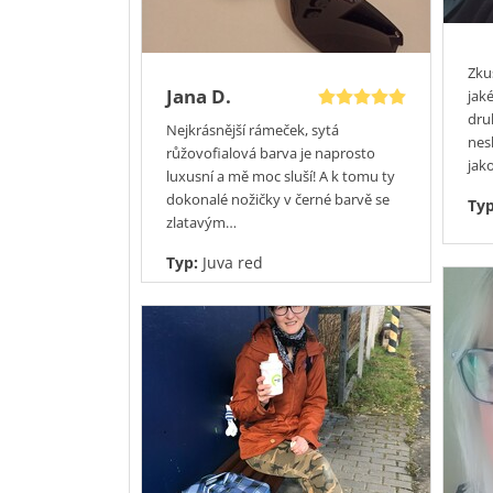
Neváhejte s nákupem, skladové možnosti nej
Zkus
Jana D.
jak
dru
Nejkrásnější rámeček, sytá
nes
růžovofialová barva je naprosto
jak
luxusní a mě moc sluší! A k tomu ty
dokonalé nožičky v černé barvě se
Ty
zlatavým…
Typ:
Juva red