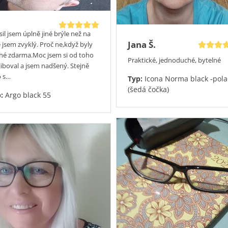
sou bezedné!
il jsem úplně jiné brýle než na
Jana Š.
é jsem zvyklý. Proč ne,když byly
hé zdarma.Moc jsem si od toho
Praktické, jednoduché, bytelné
liboval a jsem nadšený. Stejně
o s…
Typ:
Icona Norma black -pola
(šedá čočka)
p:
Argo black 55