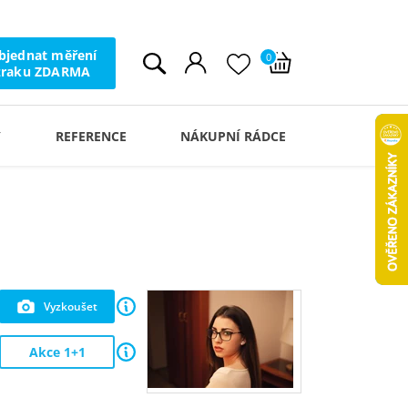
bjednat měření
0
zraku ZDARMA
Y
REFERENCE
NÁKUPNÍ RÁDCE
Vyzkoušet
Akce 1+1