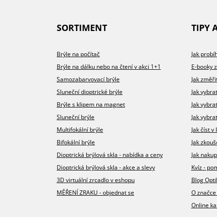
SORTIMENT
TIPY 
Brýle na počítač
Jak prob
Brýle na dálku nebo na čtení v akci 1+1
E-booky 
Samozabarvovací brýle
Jak změři
Sluneční dioptrické brýle
Jak vybra
Brýle s klipem na magnet
Jak vybra
Sluneční brýle
Jak vybrat
Multifokální brýle
Jak číst 
Bifokální brýle
Jak zkouš
Dioptrická brýlová skla - nabídka a ceny
Jak nakup
Dioptrická brýlová skla - akce a slevy
Kvíz - p
3D virtuální zrcadlo v eshopu
Blog Opt
MĚŘENÍ ZRAKU - objednat se
O značce
Online ka