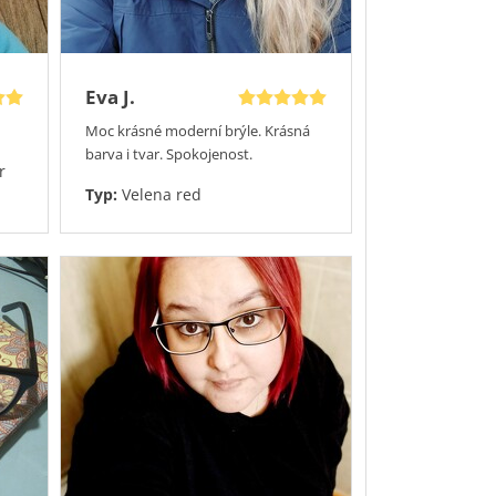
Eva J.
Moc krásné moderní brýle. Krásná
barva i tvar. Spokojenost.
r
Typ:
Velena red