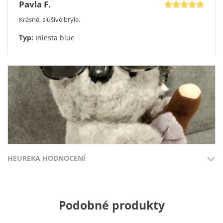
Pavla F.
Krásné, slušivé brýle.
Typ:
Iniesta blue
HEUREKA HODNOCENÍ
Miluše H.
Přidáno 3.8.2026
Přidáno 27.7
Podobné produkty
Krásné sluneční dioptrické brýle za bezkonkurenční cenu.
100%
100%