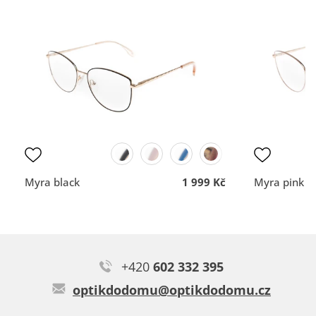
Typ:
Iniesta blue
vše dobré
Rychlost a profesionální
nemám
přístup.
DOPORUČUJE OBCHOD
DOPORUČUJE OBCH
Dodací lhůta
Dodací lhůta
Přehlednost
Přehlednost
obchodu
obchodu
Kvalita
Kvalita
komunikace
komunikace
Myra black
1 999 Kč
Myra pink
Veronika N.
Paráda 🌷
+420
602 332 395
Typ:
Risna grey
optikdodomu@optikdodomu.cz