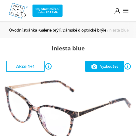
Objednat měření
zraku ZDARMA
Úvodní stránka
Galerie brýlí
Dámské dioptrické brýle
Iniesta blue
Iniesta blue
Akce 1+1
Vyzkoušet