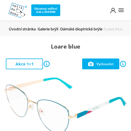
Objednat měření
zraku ZDARMA
Úvodní stránka
Galerie brýlí
Dámské dioptrické brýle
Loare blue
Loare blue
Akce 1+1
Vyzkoušet