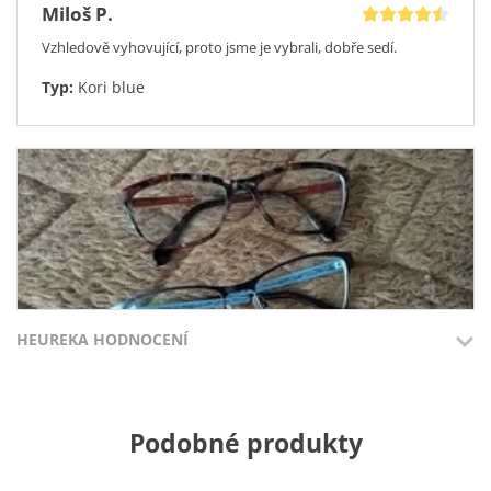
Miloš P.
Vzhledově vyhovující, proto jsme je vybrali, dobře sedí.
Typ:
Kori blue
HEUREKA HODNOCENÍ
Přidáno 3.8.2026
Přidáno 27.7
Jitka D.
Podobné produkty
100%
100%
Akce 1+1 je výhodná, jen obruby u červených se trochu