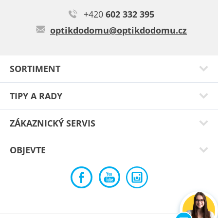
+420
602 332 395
Karel C.
optikdodomu@optikdodomu.cz
Brýle jsou velmi dobré a slušivé.
Typ:
Epic demi
SORTIMENT
TIPY A RADY
ZÁKAZNICKÝ SERVIS
OBJEVTE
Bedřich B.