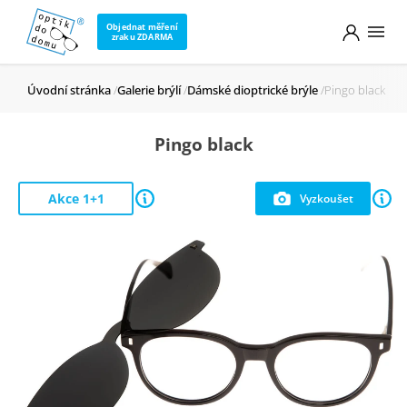
Objednat měření
zraku ZDARMA
Úvodní stránka
Galerie brýlí
Dámské dioptrické brýle
Pingo black
Pingo black
Akce 1+1
Vyzkoušet