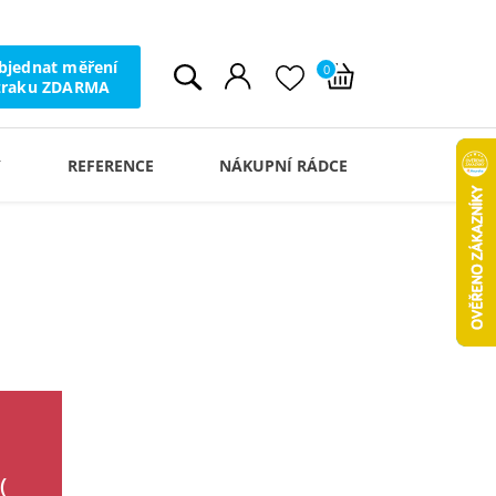
bjednat měření
0
zraku ZDARMA
Y
REFERENCE
NÁKUPNÍ RÁDCE
(