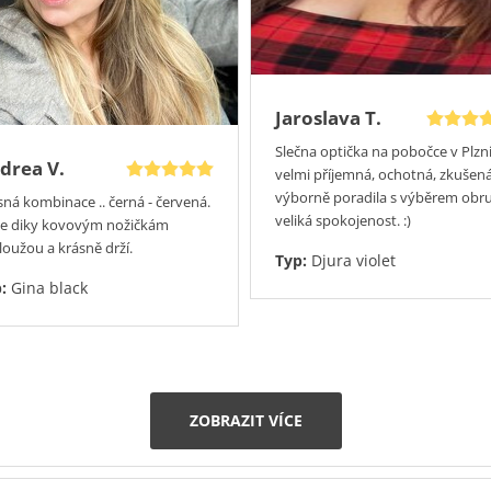
Jaroslava T.
Slečna optička na pobočce v Plzn
drea V.
velmi příjemná, ochotná, zkušená
výborně poradila s výběrem obr
sná kombinace .. černá - červená.
veliká spokojenost. :)
le diky kovovým nožičkám
loužou a krásně drží.
Typ:
Djura violet
p:
Gina black
ZOBRAZIT VÍCE