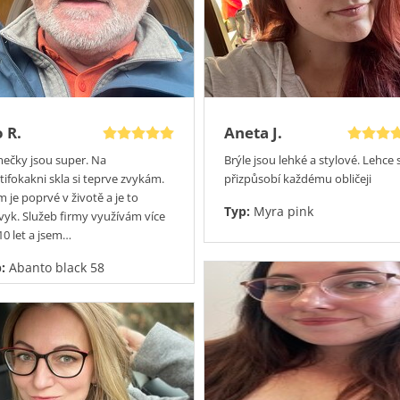
o R.
Aneta J.
ečky jsou super. Na
Brýle jsou lehké a stylové. Lehce 
tifokakni skla si teprve zvykám.
přizpůsobí každému obličeji
 je poprvé v životě a je to
Typ:
Myra pink
vyk. Služeb firmy využívám více
10 let a jsem…
p:
Abanto black 58