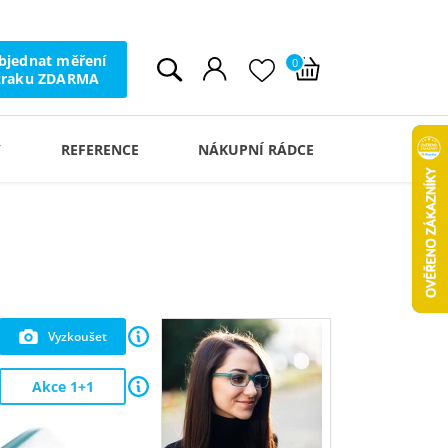
bjednat měření
0
zraku ZDARMA
Y
REFERENCE
NÁKUPNÍ RÁDCE
Vyzkoušet
Akce 1+1