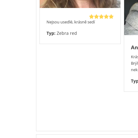
Nejsou usedlé, krásně sedí
Typ:
Zebra red
An
Krá
Brý
nek
Ty