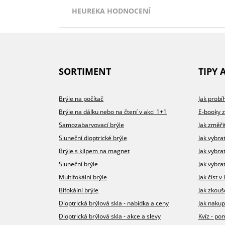
HEUREKA HODNOCENÍ
Přidáno 3.8.2026
SORTIMENT
TIPY 
100%
100%
100%
Brýle na počítač
Jak prob
vše dobré
Velký výběr obrub, milý a
Rychlé dodání
Ry
Ry
Ve
Brýle na dálku nebo na čtení v akci 1+1
E-booky 
nemám
profesionální přístup. Rozhodně
Skvělá domluva
Hy
doporučuji navštívit!
Poměrně veliký výběr obrub
Samozabarvovací brýle
Jak změři
Měření na prodejně
Sluneční dioptrické brýle
Jak vybra
Hezké, příjemné a čisté prostředí
Brýle s klipem na magnet
Milé pracovnice, které dobře
Jak vybra
poradí
DOPORUČUJE OBCHOD
Sluneční brýle
Jak vybrat
Multifokální brýle
Jak číst 
Dodací lhůta
Bifokální brýle
Jak zkouš
Přehlednost obchodu
Dioptrická brýlová skla - nabídka a ceny
Jak nakup
Kvalita komunikace
Dioptrická brýlová skla - akce a slevy
Kvíz - p