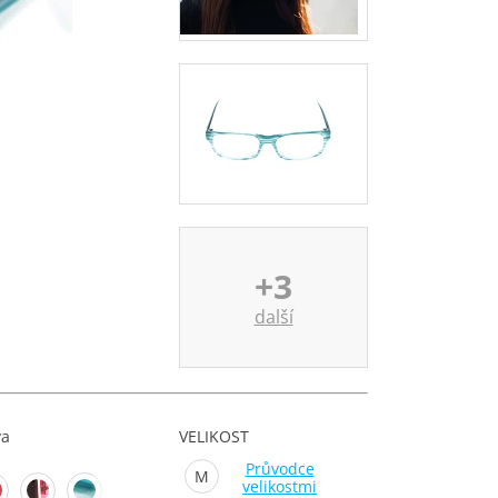
+3
další
va
VELIKOST
Průvodce
M
velikostmi