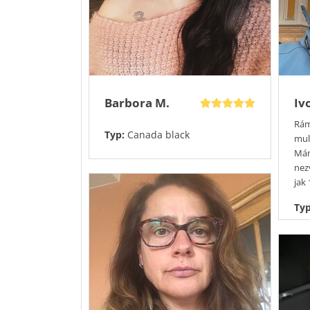
Barbora M.
Iv
Rám
Typ:
Canada black
mul
Mám
nez
jak 
Ty