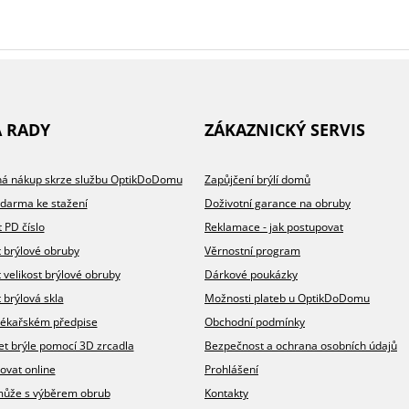
Přidáno 27.7.2026
Přidáno 27.7
A RADY
ZÁKAZNICKÝ SERVIS
100%
100%
100%
100%
100%
100%
íhá nákup skrze službu OptikDoDomu
Zapůjčení brýlí domů
chlost a profesionální přístup.
chlé vyřizení mé objednávky
lmi vstřícná paní prodavačka (ul.
O žádné nevýhodě nevím
Kvalitní brýle
Příjemné, komorní prostředí p
zdarma ke stažení
Doživotní garance na obruby
bernská, Praha)
objednání brýlí a vstřícná a v 
vzdělaná paní Zuzana Vodičko
t PD číslo
Reklamace - jak postupovat
skvělý výsledek.
t brýlové obruby
Věrnostní program
t velikost brýlové obruby
Dárkové poukázky
DOPORUČUJE OBCHOD
DOPORUČUJE OBCHOD
 brýlová skla
Možnosti plateb u OptikDoDomu
v lékařském předpise
Obchodní podmínky
Dodací lhůta
Dodací lhůta
et brýle pomocí 3D zrcadla
Bezpečnost a ochrana osobních údajů
Přehlednost obchodu
Přehlednost obc
ovat online
Prohlášení
Kvalita komunikace
Kvalita komunika
omůže s výběrem obrub
Kontakty