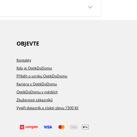
.2026
Přidáno 27.7.2026
OBJEVTE
100%
100%
Kontakty
ro
Opakovaně dobrá zkušenost.
Krásné prostředí, příjemná
Kdo je OptikDoDomu
oboru
Bleskové dodání.
obsluha, profesionální
vá =
Paní za pultem je velice
přístup,ochota. Prostě vše, tak jak
Příběh o vzniku OptikDoDomu
sympatická, nápomocná a
má být.
Kariera v OptikDoDomu
ochotná.
OptikDoDomu v médiích
Brýle slouží jak mají :-)
DOPORUČUJE OBCHOD
Zkušenosti zákazníků
Vyplň dotazník a získej slevu 1500 Kč
Dodací lhůta
hodu
Přehlednost obchodu
ce
Kvalita komunikace