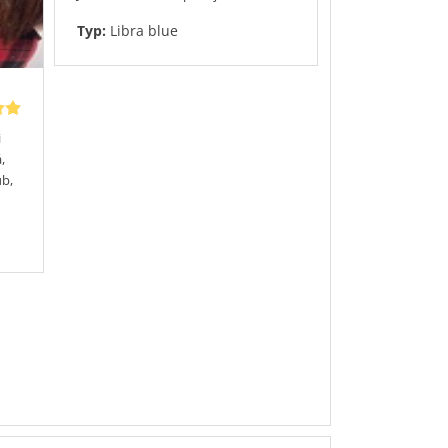
Typ:
Libra blue
i
,
ub,