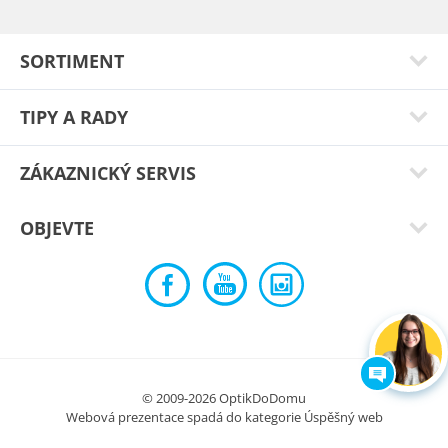
SORTIMENT
TIPY A RADY
ZÁKAZNICKÝ SERVIS
OBJEVTE
Zuzana T.
jsou moc vyborné
Typ:
Canada green
© 2009-2026 OptikDoDomu
Webová prezentace spadá do kategorie
Úspěšný web