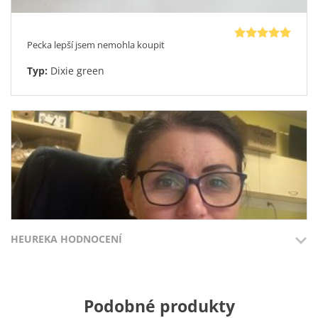
Pecka lepší jsem nemohla koupit
Typ:
Dixie green
HEUREKA HODNOCENÍ
Eva H.
Přidáno 3.8.2026
Přidáno 27.7
Podobné produkty