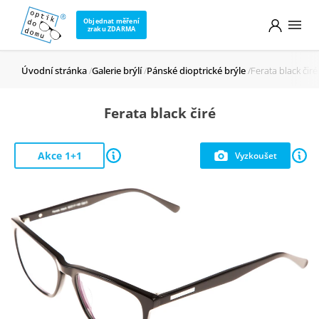
Objednat měření
zraku ZDARMA
Úvodní stránka
Galerie brýlí
Pánské dioptrické brýle
Ferata black čiré
Ferata black čiré
Akce 1+1
Vyzkoušet