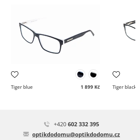
Krásný design pohodlné nošení.
100%
100%
Typ:
Marki demi
vše dobré
Rychlost a profesionální
nemám
přístup.
DOPORUČUJE OBCHOD
DOPORUČUJE OBCH
Dodací lhůta
Dodací lhůta
Přehlednost
Přehlednost
obchodu
obchodu
Kvalita
Kvalita
komunikace
komunikace
Tiger blue
1 899 Kč
Tiger black
Jana B.
Brýle krásně sedí, hezky zvýrazní obličej.
+420
602 332 395
Typ:
Mystikal red
optikdodomu@optikdodomu.cz