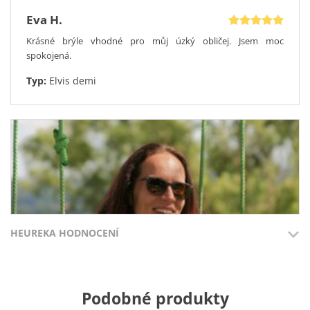
Eva H.
Krásné brýle vhodné pro můj úzký obličej. Jsem moc
spokojená.
Typ:
Elvis demi
HEUREKA HODNOCENÍ
Přidáno 3.8.2026
Přidáno 27.7
Podobné produkty
Kateřina A.