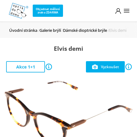
Objednat měření
zraku ZDARMA
Úvodní stránka
Galerie brýlí
Dámské dioptrické brýle
Elvis demi
Elvis demi
Akce 1+1
Vyzkoušet