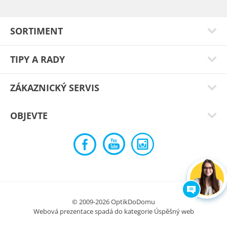
Typ:
Jericho red
SORTIMENT
TIPY A RADY
ZÁKAZNICKÝ SERVIS
OBJEVTE
Miluše Z.
Typ:
Bomeka black
© 2009-2026 OptikDoDomu
Webová prezentace spadá do kategorie
Úspěšný web