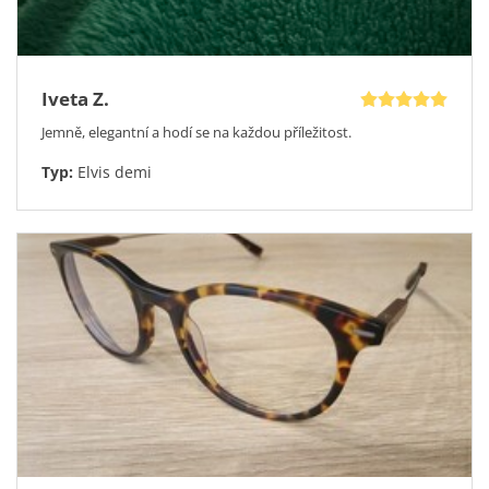
rozhodli, začněte přemýšlet,
jakou slevu si u nás vyberete.
Pak stačí si jen objednat OptikaDoDomu a během několika
dní se těšit na kvalitní dioptrické brýle.
Iveta Z.
Jemně, elegantní a hodí se na každou příležitost.
Typ:
Elvis demi