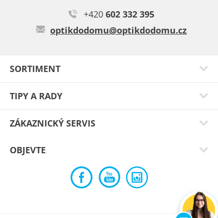
+420
602 332 395
Veronika N.
optikdodomu@optikdodomu.cz
Maximálně spokojená
Typ:
Creole black
SORTIMENT
TIPY A RADY
ZÁKAZNICKÝ SERVIS
OBJEVTE
Monika S.