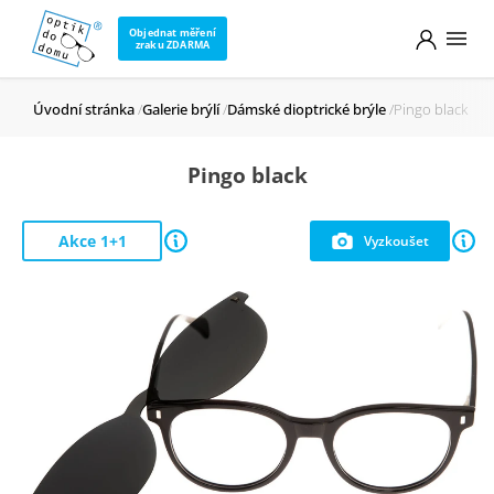
Objednat měření
zraku ZDARMA
Úvodní stránka
Galerie brýlí
Dámské dioptrické brýle
Pingo black
Pingo black
Akce 1+1
Vyzkoušet