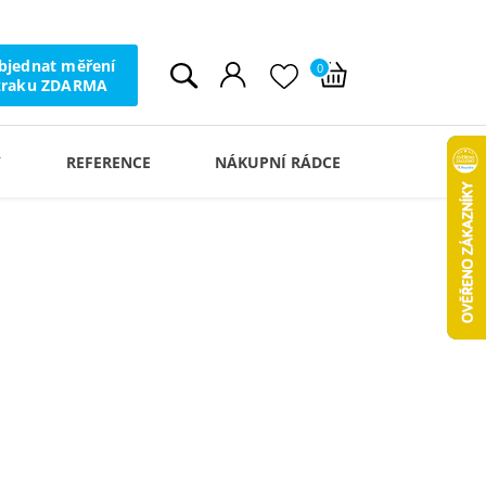
bjednat měření
0
zraku ZDARMA
Y
REFERENCE
NÁKUPNÍ RÁDCE