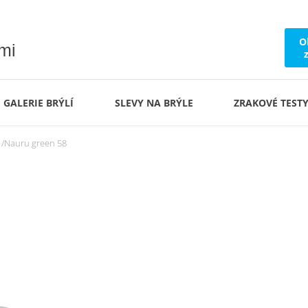
O
ámi
GALERIE BRÝLÍ
SLEVY NA BRÝLE
ZRAKOVÉ TEST
Nauru green 58