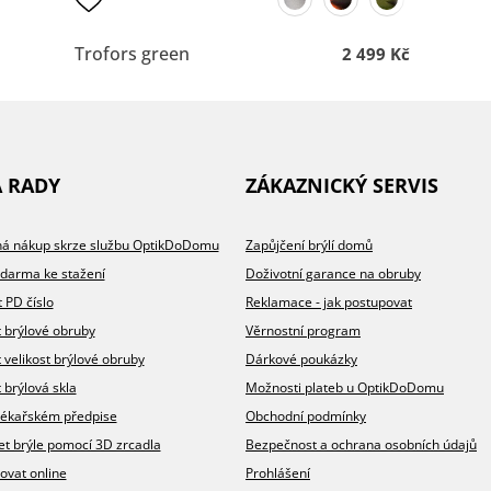
Trofors green
2 499 Kč
A RADY
ZÁKAZNICKÝ SERVIS
íhá nákup skrze službu OptikDoDomu
Zapůjčení brýlí domů
zdarma ke stažení
Doživotní garance na obruby
t PD číslo
Reklamace - jak postupovat
t brýlové obruby
Věrnostní program
t velikost brýlové obruby
Dárkové poukázky
 brýlová skla
Možnosti plateb u OptikDoDomu
v lékařském předpise
Obchodní podmínky
et brýle pomocí 3D zrcadla
Bezpečnost a ochrana osobních údajů
ovat online
Prohlášení