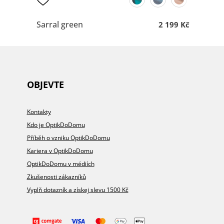
Sarral green
2 199 Kč
OBJEVTE
Kontakty
Kdo je OptikDoDomu
Příběh o vzniku OptikDoDomu
Kariera v OptikDoDomu
OptikDoDomu v médiích
Zkušenosti zákazníků
Vyplň dotazník a získej slevu 1500 Kč