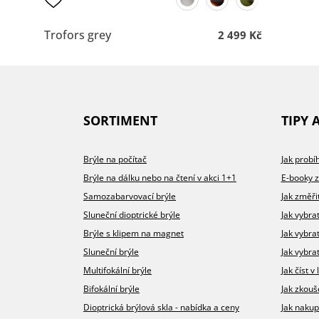
Trofors grey
2 499 Kč
SORTIMENT
TIPY 
Brýle na počítač
Jak prob
Brýle na dálku nebo na čtení v akci 1+1
E-booky 
Samozabarvovací brýle
Jak změři
Sluneční dioptrické brýle
Jak vybra
Brýle s klipem na magnet
Jak vybra
Sluneční brýle
Jak vybrat
Multifokální brýle
Jak číst 
Bifokální brýle
Jak zkouš
Dioptrická brýlová skla - nabídka a ceny
Jak nakup