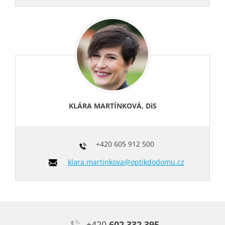
KLÁRA MARTÍNKOVÁ, DiS
+420
605 912 500
klara.martinkova@optikdodomu.cz
+420
602 332 395