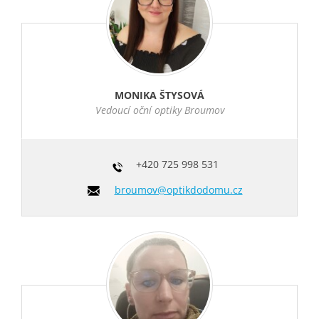
MONIKA ŠTYSOVÁ
Vedoucí oční optiky Broumov
+420
725 998 531
broumov@optikdodomu.cz