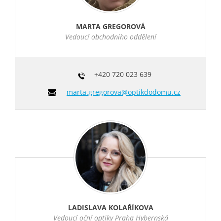
MARTA GREGOROVÁ
Vedoucí obchodního oddělení
+420
720 023 639
marta.gregorova@optikdodomu.cz
LADISLAVA KOLAŘÍKOVA
Vedoucí oční optiky Praha Hybernská