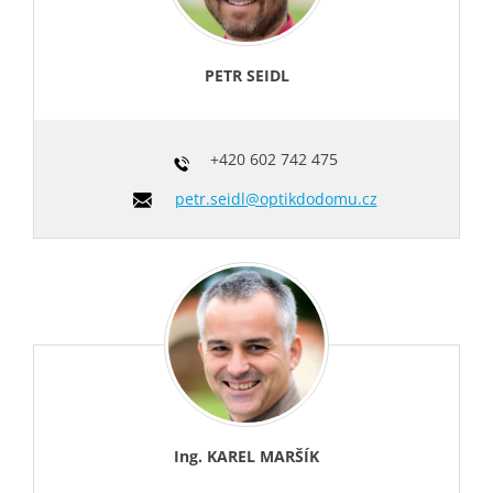
PETR SEIDL
+420
602 742 475
petr.seidl@optikdodomu.cz
Ing. KAREL MARŠÍK