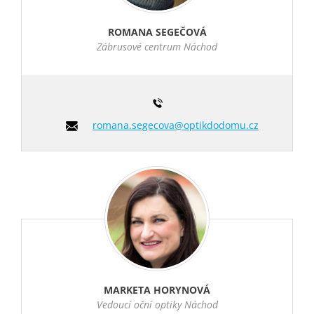
ROMANA SEGEČOVÁ
Zábrusové centrum Náchod
romana.segecova@optikdodomu.cz
MARKETA HORYNOVÁ
Vedoucí oční optiky Náchod