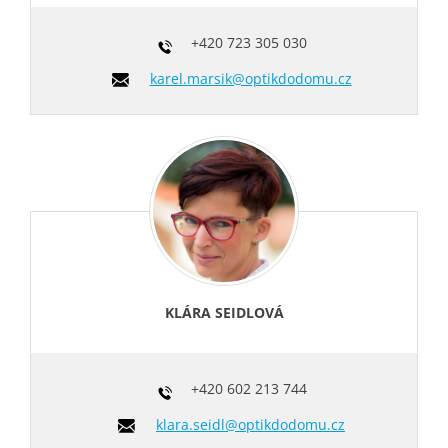
+420
723 305 030
karel.marsik@optikdodomu.cz
KLÁRA SEIDLOVÁ
+420
602 213 744
klara.seidl@optikdodomu.cz