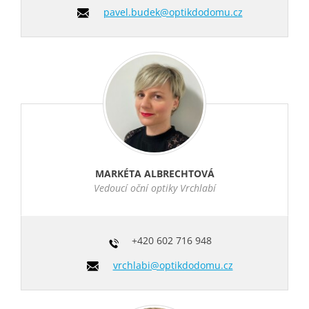
pavel.budek@optikdodomu.cz
MARKÉTA ALBRECHTOVÁ
Vedoucí oční optiky Vrchlabí
+420
602 716 948
vrchlabi@optikdodomu.cz