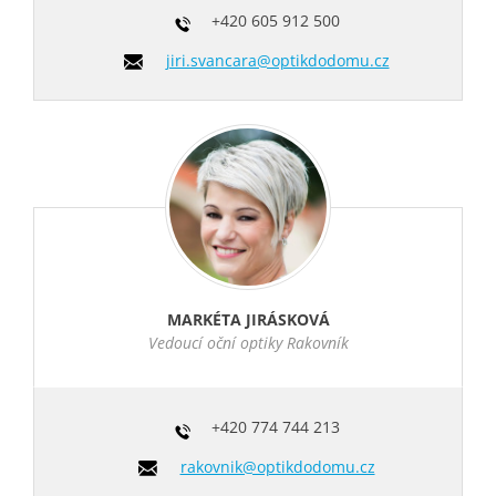
+420
605 912 500
jiri.svancara@optikdodomu.cz
MARKÉTA JIRÁSKOVÁ
Vedoucí oční optiky Rakovník
+420
774 744 213
rakovnik@optikdodomu.cz