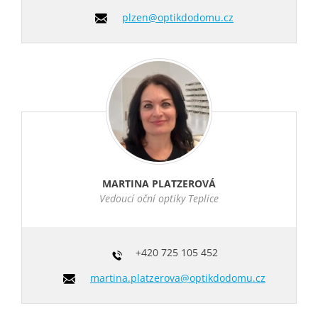
plzen@optikdodomu.cz
MARTINA PLATZEROVÁ
Vedoucí oční optiky Teplice
+420
725 105 452
martina.platzerova@optikdodomu.cz