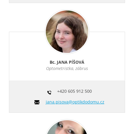
Bc. JANA PÍŠOVÁ
Optometristka, zábrus
+420
605 912 500
jana.pisova@optikdodomu.cz