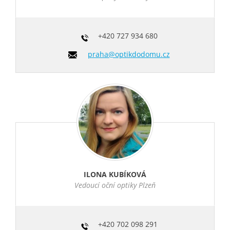
+420
727 934 680
praha@optikdodomu.cz
ILONA KUBÍKOVÁ
Vedoucí oční optiky Plzeň
+420
702 098 291