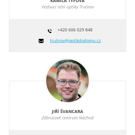
KAMILA TÝFOVÁ
Vedoucí oční optiky Trutnov
+420
606 029 848
trutnov@optikdodomu.cz
JIŘÍ ŠVANCARA
Zábrusové centrum Náchod