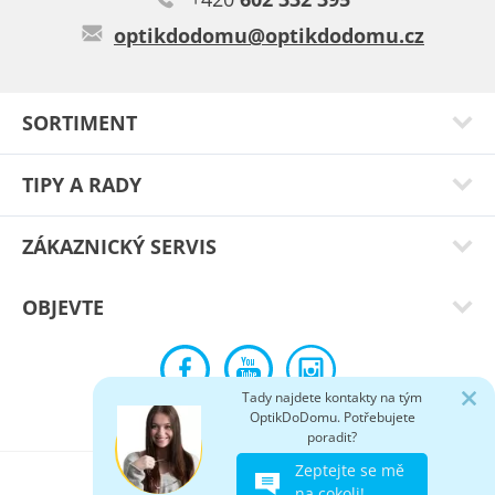
optikdodomu@optikdodomu.cz
SORTIMENT
TIPY A RADY
ZÁKAZNICKÝ SERVIS
OBJEVTE
Tady najdete kontakty na tým
OptikDoDomu. Potřebujete
poradit?
Zeptejte se mě
na cokoli!
© 2009-2026 OptikDoDomu