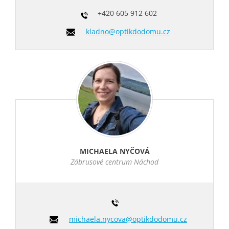
+420
605 912 602
kladno@optikdodomu.cz
MICHAELA NYČOVÁ
Zábrusové centrum Náchod
michaela.nycova@optikdodomu.cz