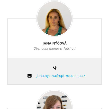
JANA NÝČOVÁ
Obchodní manager Náchod
jana.nycova@optikdodomu.cz