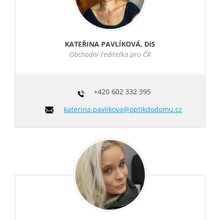
KATEŘINA PAVLÍKOVÁ, DiS
Obchodní ředitelka pro ČR
+420
602 332 395
katerina.pavlikova@optikdodomu.cz