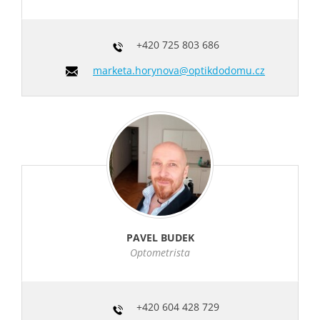
+420
725 803 686
marketa.horynova@optikdodomu.cz
PAVEL BUDEK
Optometrista
+420
604 428 729