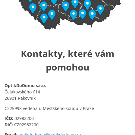
Kontakty, které vám
pomohou
OptikDoDomu s.r.o.
Čelakovského 614
26901 Rakovník
C225998 vedená u Městského soudu v Praze
IČO:
02982200
DIČ:
CZ02982200
Email:
optikdodomu@optikdodomu.cz