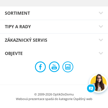
SORTIMENT
TIPY A RADY
ZÁKAZNICKÝ SERVIS
OBJEVTE
Zuzana P.
Skvěle sedí a clona proti slunci nemá chybu ! Vyzkoušeno v
Turecku 👍🏻
Typ:
Ruben red
© 2009-2026 OptikDoDomu
Webová prezentace spadá do kategorie
Úspěšný web