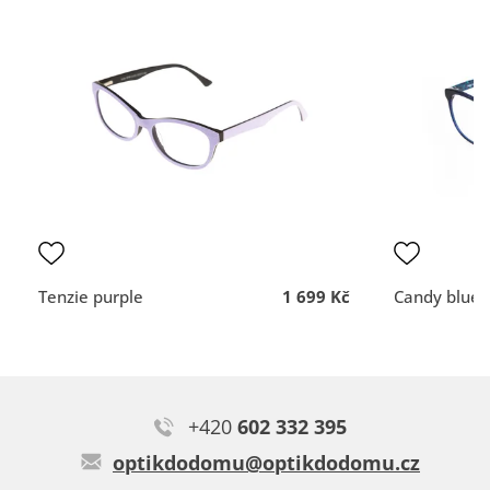
spokojená, než mi je ukradli i s kabelkou.
Typ:
Canada violet
vše dobré
Rychlost a profesionální
nemám
přístup.
DOPORUČUJE OBCHOD
DOPORUČUJE OBCH
Dodací lhůta
Dodací lhůta
Přehlednost
Přehlednost
obchodu
obchodu
Kvalita
Kvalita
komunikace
komunikace
Tenzie purple
1 699 Kč
Candy blue
Petr Oliver P.
+420
602 332 395
Super! Jsem maximálně spokojený
optikdodomu@optikdodomu.cz
Typ:
Mystikal blue