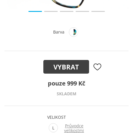
Barva
VYBRAT
pouze 999 Kč
SKLADEM
VELIKOST
Průvodce
L
velikostmi