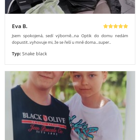
je minout.
Dioptrické čočky Vám zabrousíme podle Vašich požadavků
korekce. Ještě váháte? Pak vězte, že vyzkoušení online zabere
jen chviličku. Zkoušet brýle ale můžete také díky naší
Eva B.
exkluzivní službě –
návštěvě Optického poradce
, u Vás doma.
Jsem spokojená, sedí výborně...na Optik do domu nedám
Ten vám v neposlední řadě poradí, jak ještě víc ušetřit.
dopustit..vyhovuje mi, že se řeší u mně doma...super..
Podívejte se na aktuální
Slevy na brýle.
Typ:
Snake black