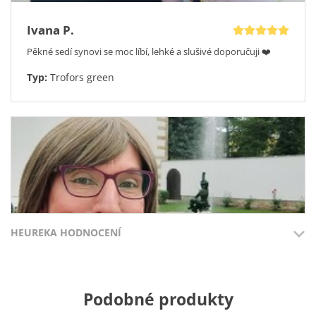
Ivana P.
Pěkné sedí synovi se moc líbí, lehké a slušivé doporučuji ❤️
Typ:
Trofors green
HEUREKA HODNOCENÍ
Přidáno 3.8.2026
Přidáno 27.7
Podobné produkty
Moc pěkné brýle za solidní cenu, byla jsem s nimi naprosto
100%
100%