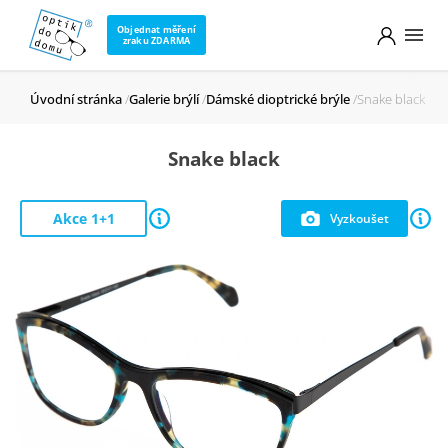
Objednat měření
zraku ZDARMA
Úvodní stránka
Galerie brýlí
Dámské dioptrické brýle
Snake black
Snake black
Akce 1+1
Vyzkoušet