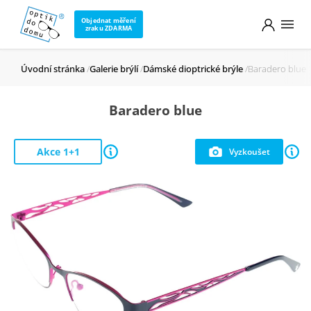
Objednat měření
zraku ZDARMA
Úvodní stránka
Galerie brýlí
Dámské dioptrické brýle
Baradero blue
Baradero blue
Akce 1+1
Vyzkoušet