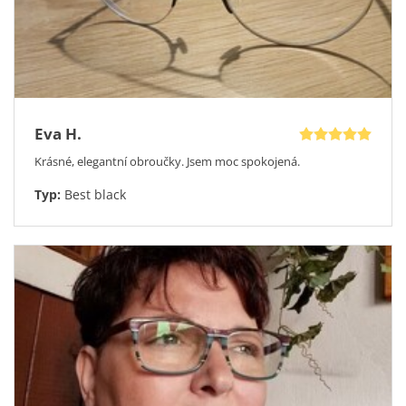
barevných kombinacích. Každá z nich má svůj charakter:
Tmavě modrá / Fialová – Pro ženu, která se nebojí barvy
Černá / Bílá – Pro ženu, která ví, že klasika nikdy nevyjde z
módy
Beige / Stříbrná – Pro ženu, která miluje jemnost a
sofistikovanost
Krásné brýle bez správných čoček jsou jen ozdoba. A vy
Eva H.
potřebujete vidět jasně, ostře a pohodlně – celý den, každý
den.
Krásné, elegantní obroučky. Jsem moc spokojená.
Proto jsou Icona Baradero navrženy tak, aby přijaly prakticky
jakýkoli typ dioptrických čoček:
Typ:
Best black
Čočky na dálku či blízko
Čočky s filtrem modrého světla
Progresivní (multifokální) čočky
Proč nakoupit právě u
OptikDoDomu
?
Tohle je otázka, kterou si možná kladete. Na internetu je
přece spousta eshopů s brýlemi. Proč zrovna my?
Ke každým brýlím dostanete pevné pouzdro a mikrovláknový
hadřík
30 dní na vyzkoušení – s garancí vrácení celé zaplacené částky
Doživotní garance na brýlové obruby
Virtuální zrcadlo – vyzkoušejte si brýle z pohodlí domova