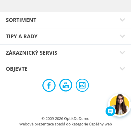
Typ:
Best black
SORTIMENT
TIPY A RADY
ZÁKAZNICKÝ SERVIS
OBJEVTE
Jarmila N.
Jsou velmi slušivé
Typ:
Mystikal blue
© 2009-2026 OptikDoDomu
Webová prezentace spadá do kategorie
Úspěšný web