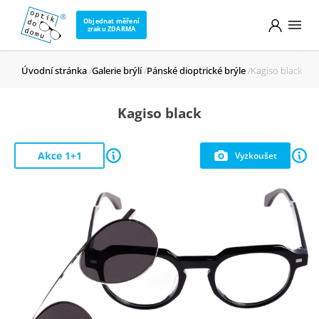
Objednat měření
zraku ZDARMA
Úvodní stránka
Galerie brýlí
Pánské dioptrické brýle
Kagiso black
Kagiso black
Akce 1+1
Vyzkoušet