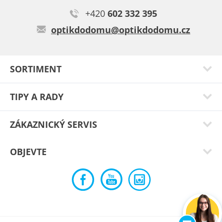
Kateřina D.
+420
602 332 395
Naprostá spokojenost, brýle sedí i na drobnější obličej.
optikdodomu@optikdodomu.cz
Typ:
Karabi black
SORTIMENT
TIPY A RADY
ZÁKAZNICKÝ SERVIS
OBJEVTE
David T.
Brýle jsou moc pěkné za super ceny všem určitě doporučuji