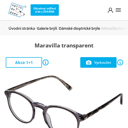
Objednat měření
zraku ZDARMA
Úvodní stránka
Galerie brýlí
Dámské dioptrické brýle
Maravilla trans
Maravilla transparent
Akce 1+1
Vyzkoušet