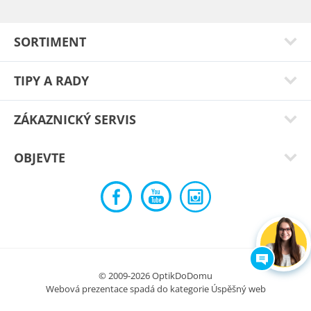
Petra L.
Super.Krásně sedí
SORTIMENT
Typ:
Bakasa black
TIPY A RADY
ZÁKAZNICKÝ SERVIS
OBJEVTE
Miroslav K.
Výborně "sedí" na obličeji, zabraňují zamlžování, jsem
© 2009-2026 OptikDoDomu
spokojen
Webová prezentace spadá do kategorie
Úspěšný web