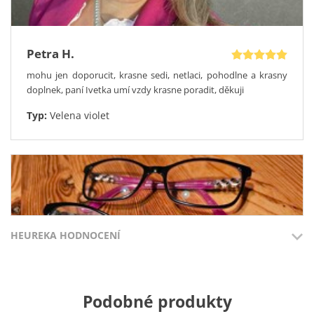
Petra H.
mohu jen doporucit, krasne sedi, netlaci, pohodlne a krasny
doplnek, paní Ivetka umí vzdy krasne poradit, děkuji
Typ:
Velena violet
HEUREKA HODNOCENÍ
Přidáno 3.8.2026
Přidáno 27.7
Podobné produkty