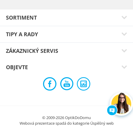
Typ:
Bruno grey 57
SORTIMENT
TIPY A RADY
ZÁKAZNICKÝ SERVIS
OBJEVTE
Velká spokojenost,sedí jako facka a za hubičku.
© 2009-2026 OptikDoDomu
Typ:
Lombardie black
Webová prezentace spadá do kategorie
Úspěšný web