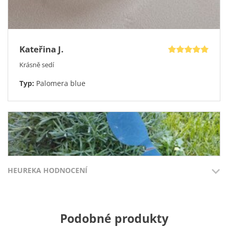
Klikněte na „Koupit nyní“ a začněte psát svůj nový příběh –
přesně tak, jak si ho zasloužíte.
Kateřina J.
Krásně sedí
Typ:
Palomera blue
HEUREKA HODNOCENÍ
Přidáno 3.8.2026
Přidáno 27.7
Podobné produkty