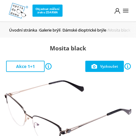
Objednat měření
zraku ZDARMA
Úvodní stránka
Galerie brýlí
Dámské dioptrické brýle
Mosita black
Mosita black
Akce 1+1
Vyzkoušet