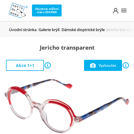
Objednat měření
zraku ZDARMA
Úvodní stránka
Galerie brýlí
Dámské dioptrické brýle
Jericho transpa
Jericho transparent
Akce 1+1
Vyzkoušet