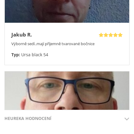
zajistí, že brýle budou dokonale sedět.
Nečekejte, až vám tuto příležitost někdo vyfoukne.
Model
Icona Jericho Transparent
není jen módním doplňkem, je to
investice do stylu a sebevědomí.
Icona Jericho Transparent – Pro ty, kteří se nebojí být vidět.
Jakub R.
Výborně sedí..mají příjemně tvarované bočnice
Typ:
Ursa black 54
HEUREKA HODNOCENÍ