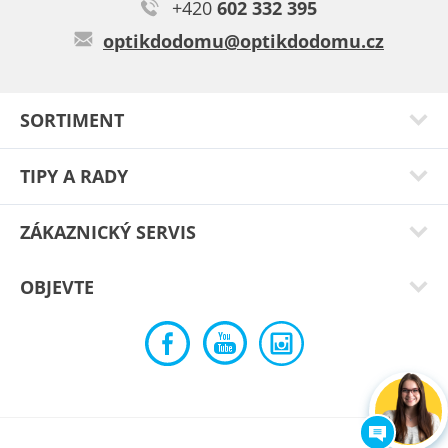
+420
602 332 395
Typ:
Best black
optikdodomu@optikdodomu.cz
SORTIMENT
TIPY A RADY
ZÁKAZNICKÝ SERVIS
OBJEVTE
Typ:
Alcantara blue