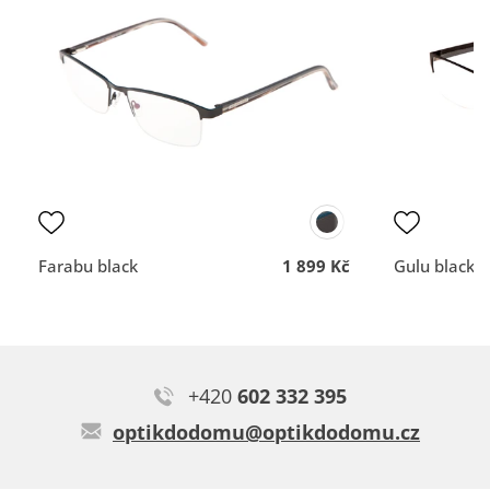
Za mě spokojenost, vypadají super, dobře sedí, cena v pohodě.
vše dobré
Rychlost a profesionální
nemám
přístup.
Typ:
Acamar black
DOPORUČUJE OBCHOD
DOPORUČUJE OBCH
Dodací lhůta
Dodací lhůta
Přehlednost
Přehlednost
obchodu
obchodu
Kvalita
Kvalita
komunikace
komunikace
Farabu black
1 899 Kč
Gulu black 
+420
602 332 395
Všechny brýle z Optika do domu se mi líbí. Jinou optiku
optikdodomu@optikdodomu.cz
nehledám. Jsem velmi spokojená. Mám již několikaté.
Typ:
Dixie black