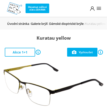
Objednat měření
zraku ZDARMA
Úvodní stránka
Galerie brýlí
Dámské dioptrické brýle
Kuratau yellow
Kuratau yellow
Akce 1+1
Vyzkoušet