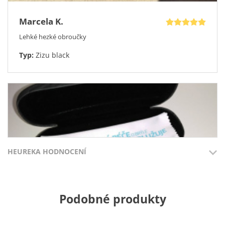
Marcela K.
Lehké hezké obroučky
Typ:
Zizu black
HEUREKA HODNOCENÍ
Přidáno 3.8.2026
Přidáno 27.7
Podobné produkty
100%
100%
Petr K.