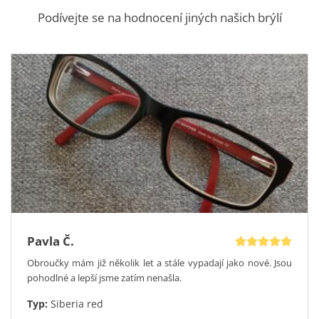
prodejně nebo nakupujte bezpečně a snadno online. Velice
Styl: Elegantní, Byznys, Ležérní, Klasické
Podívejte se na hodnocení jiných našich brýlí
oblíbená akce 1+1 druhé brýle zdarma platí i na modely z
Tvar: Kočičí
nové kolekce, tedy i na model Icona Broke.
Typ rámu: Celorám
Velikost
: L - větší 55-17-145
Vychytávky: Flexi pant
Pavla Č.
Obroučky mám již několik let a stále vypadají jako nové. Jsou
pohodlné a lepší jsme zatím nenašla.
Typ:
Siberia red