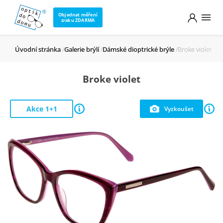
Objednat měření
zraku ZDARMA
Úvodní stránka
Galerie brýlí
Dámské dioptrické brýle
Broke violet
Broke violet
Akce 1+1
Vyzkoušet