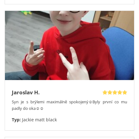
Jaroslav H.
Syn je s brýlemi maximálně spokojený☺️Byly první co mu
padly do oka☺️☺️
Typ:
Jackie matt black