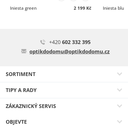
komunikace
komunikace
Iniesta green
2 199 Kč
Iniesta blue
+420
602 332 395
optikdodomu@optikdodomu.cz
Kristýna J.
SORTIMENT
Jsou super jedine optik do domu 👍😊
Typ:
Nampa black
TIPY A RADY
ZÁKAZNICKÝ SERVIS
OBJEVTE