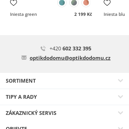
Kvalita
Kvalita
komunikace
komunikace
Iniesta green
2 199 Kč
Iniesta blue
+420
602 332 395
Miroslav L.
optikdodomu@optikdodomu.cz
maximalní spokojenost
Typ:
Chilly black 56
SORTIMENT
TIPY A RADY
ZÁKAZNICKÝ SERVIS
OBJEVTE