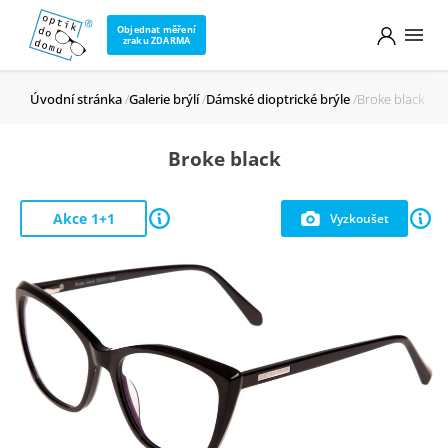
Objednat měření
zraku ZDARMA
Úvodní stránka
Galerie brýlí
Dámské dioptrické brýle
Broke black
Broke black
Akce 1+1
Vyzkoušet