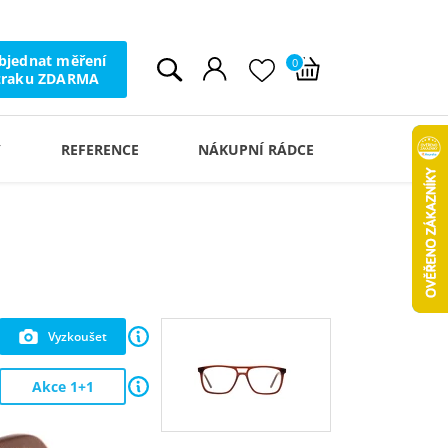
bjednat měření
0
zraku ZDARMA
Y
REFERENCE
NÁKUPNÍ RÁDCE
Vyzkoušet
Akce 1+1