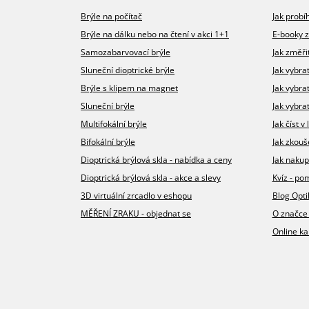
Brýle na počítač
Jak prob
Brýle na dálku nebo na čtení v akci 1+1
E-booky 
Samozabarvovací brýle
Jak změři
Sluneční dioptrické brýle
Jak vybra
Brýle s klipem na magnet
Jak vybra
Sluneční brýle
Jak vybrat
Multifokální brýle
Jak číst 
Bifokální brýle
Jak zkouš
Dioptrická brýlová skla - nabídka a ceny
Jak nakup
Dioptrická brýlová skla - akce a slevy
Kvíz - p
3D virtuální zrcadlo v eshopu
Blog Opt
MĚŘENÍ ZRAKU - objednat se
O značce
Online ka