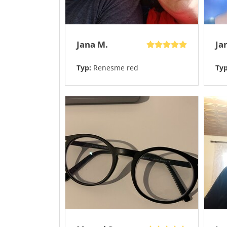
Jana M.
Ja
Typ:
Renesme red
Ty