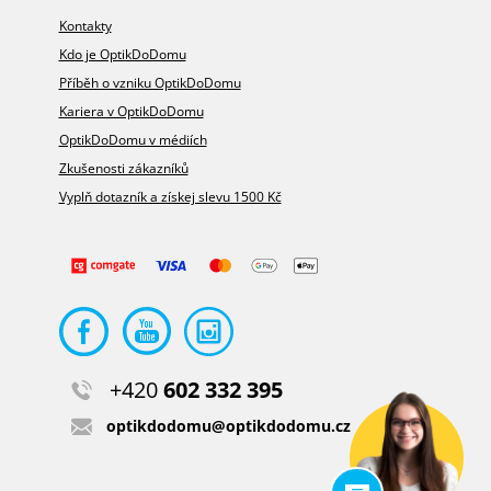
Kontakty
Kdo je OptikDoDomu
Příběh o vzniku OptikDoDomu
Kariera v OptikDoDomu
OptikDoDomu v médiích
Zkušenosti zákazníků
Vyplň dotazník a získej slevu 1500 Kč
+420
602 332 395
optikdodomu@optikdodomu.cz