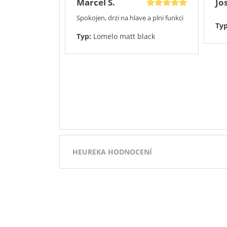
Marcel S.
Jos
Spokojen, drzi na hlave a plni funkci
Ty
Typ:
Lomelo matt black
HEUREKA HODNOCENÍ
Přidáno 3.8.2026
100%
100%
100%