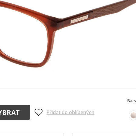
Bar
YBRAT
Přidat do oblíbených