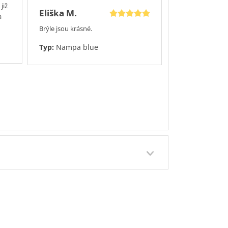
již
Eliška M.
a
Brýle jsou krásné.
Typ:
Nampa blue
.2026
Přidáno 27.7.2026
100%
100%