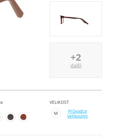
+2
další
va
VELIKOST
Průvodce
M
velikostmi