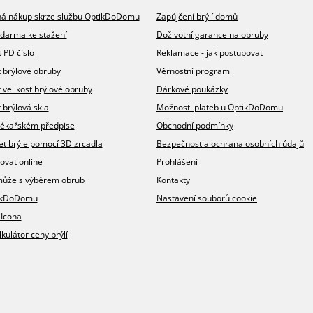
íhá nákup skrze službu OptikDoDomu
Zapůjčení brýlí domů
zdarma ke stažení
Doživotní garance na obruby
t PD číslo
Reklamace - jak postupovat
t brýlové obruby
Věrnostní program
t velikost brýlové obruby
Dárkové poukázky
 brýlová skla
Možnosti plateb u OptikDoDomu
v lékařském předpise
Obchodní podmínky
et brýle pomocí 3D zrcadla
Bezpečnost a ochrana osobních údajů
ovat online
Prohlášení
omůže s výběrem obrub
Kontakty
ikDoDomu
Nastavení souborů cookie
 Icona
lkulátor ceny brýlí