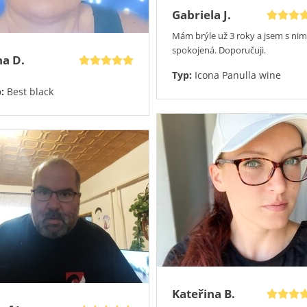
Gabriela J.
Mám brýle už 3 roky a jsem s nim
spokojená. Doporučuji.
na D.
Typ:
Icona Panulla wine
p:
Best black
Kateřina B.