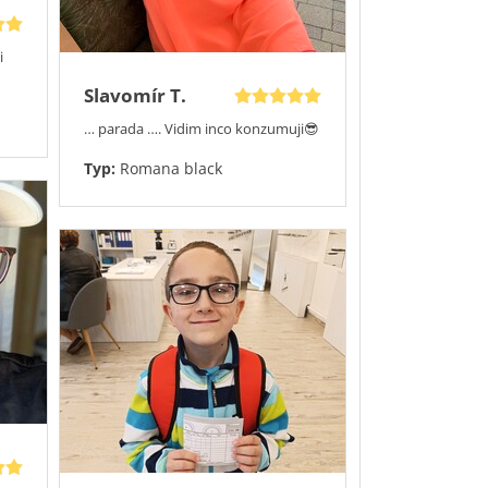
i
Slavomír T.
… parada …. Vidim inco konzumuji😎
Typ:
Romana black