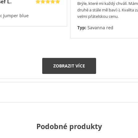
ef L.
Brýle, které mi každý chválí. Mám 
druhé a stále mě baví:-). Kvalita z
p:
Jumper blue
velmi přátelskou cenu.
Typ:
Savanna red
ZOBRAZIT VÍCE
Podobné produkty
Přidáno 27.7.2026
Přidáno 27.7
100%
100%
100%
100%
100%
100%