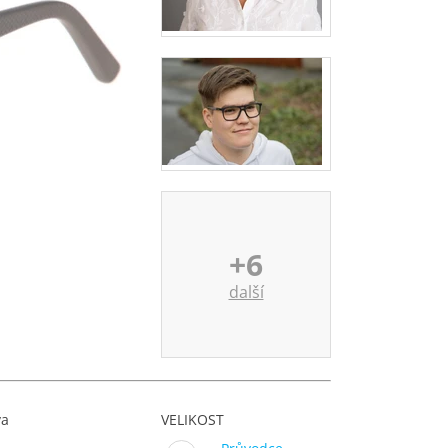
+6
další
va
VELIKOST