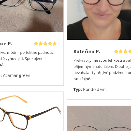
cie P.
Kateřina P.
šivé, módní, perfektne padnoucí,
stě vyhovující. Spokojenost
Překvapily mě svou lehkostí a ve
ká.
příjemným materiálem. Dlouho 
neváhala - ty hřejivé podzimní t
p:
Acamar green
jsou fajné.
Typ:
Rondo demi