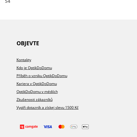
Unari blue 54
54
OBJEVTE
Kontakty
Kdo je OptikDoDomu
Příběh o vzniku OptikDoDomu
Kariera v OptikDoDomu
OptikDoDomu v médiích
Zkušenosti zákazníků
Vyplň dotazník a získej slevu 1500 Kč