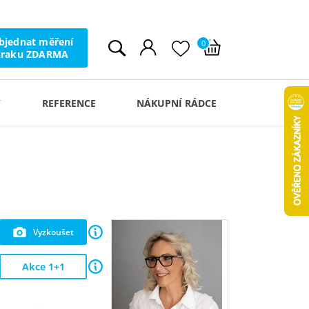
bjednat měření
0
zraku ZDARMA
Y
REFERENCE
NÁKUPNÍ RÁDCE
Vyzkoušet
Akce 1+1