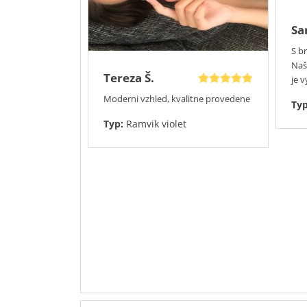
Sa
S b
Naš
Tereza Š.
je 
Moderni vzhled, kvalitne provedene
Ty
Typ:
Ramvik violet