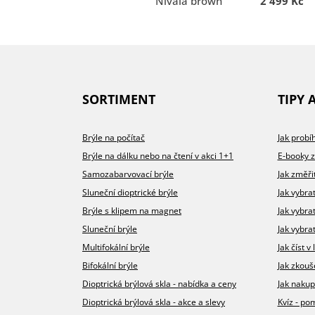
Nivala brown
2 499 Kč
SORTIMENT
TIPY 
Brýle na počítač
Jak prob
Brýle na dálku nebo na čtení v akci 1+1
E-booky 
Samozabarvovací brýle
Jak změři
Sluneční dioptrické brýle
Jak vybra
Brýle s klipem na magnet
Jak vybra
Sluneční brýle
Jak vybrat
Multifokální brýle
Jak číst 
Bifokální brýle
Jak zkouš
Dioptrická brýlová skla - nabídka a ceny
Jak nakup
Dioptrická brýlová skla - akce a slevy
Kvíz - p