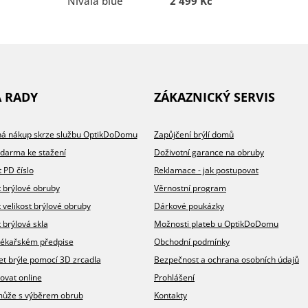
Nivala blue
2 499 Kč
A RADY
ZÁKAZNICKÝ SERVIS
íhá nákup skrze službu OptikDoDomu
Zapůjčení brýlí domů
zdarma ke stažení
Doživotní garance na obruby
t PD číslo
Reklamace - jak postupovat
t brýlové obruby
Věrnostní program
t velikost brýlové obruby
Dárkové poukázky
 brýlová skla
Možnosti plateb u OptikDoDomu
v lékařském předpise
Obchodní podmínky
et brýle pomocí 3D zrcadla
Bezpečnost a ochrana osobních údajů
ovat online
Prohlášení
omůže s výběrem obrub
Kontakty