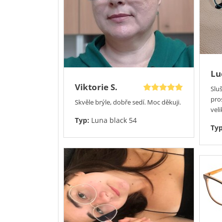
Lu
Viktorie S.
Slu
pro
Skvěle brýle, dobře sedí. Moc děkuji.
veli
Typ:
Luna black 54
Ty