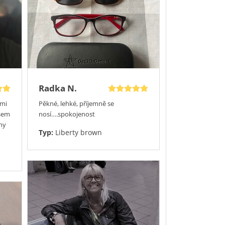
Radka N.
lmi
Pěkné, lehké, příjemně se
jsem
nosí….spokojenost
óny
Typ:
Liberty brown