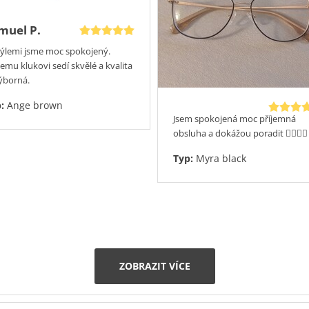
muel P.
rýlemi jsme moc spokojený.
emu klukovi sedí skvělé a kvalita
výborná.
p:
Ange brown
Jsem spokojená moc příjemná
obsluha a dokážou poradit 👍🏻😊😊
Typ:
Myra black
ZOBRAZIT VÍCE